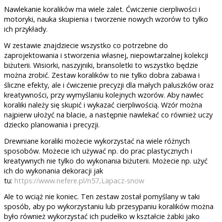
Nawlekanie koralików ma wiele zalet. Ćwiczenie cierpliwości i
motoryki, nauka skupienia i tworzenie nowych wzorów to tylko
ich przykłady.
W zestawie znajdziecie wszystko co potrzebne do
zaprojektowania i stworzenia własnej, niepowtarzalnej kolekcji
biżuterii. Wisiorki, naszyjniki, bransoletki to wszystko będzie
można zrobić. Zestaw koralików to nie tylko dobra zabawa i
śliczne efekty, ale i ćwiczenie precyzji dla małych paluszków oraz
kreatywności, przy wymyślaniu kolejnych wzorów. Aby nawlec
koraliki należy się skupić i wykazać cierpliwością. Wzór można
najpierw ułożyć na blacie, a następnie nawlekać co również uczy
dziecko planowania i precyzji.
Drewniane koraliki możecie wykorzystać na wiele różnych
sposobów. Możecie ich używać np. do prac plastycznych i
kreatywnych nie tylko do wykonania biżuterii. Możecie np. użyć
ich do wykonania dekoracji jak
tu:
https://www.nefere.pl/n57,Lapacz-snow
Ale to wciąż nie koniec. Ten zestaw został pomyślany w taki
sposób, aby po wykorzystaniu lub przesypaniu koralików można
było również wykorzystać ich pudełko w kształcie żabki jako