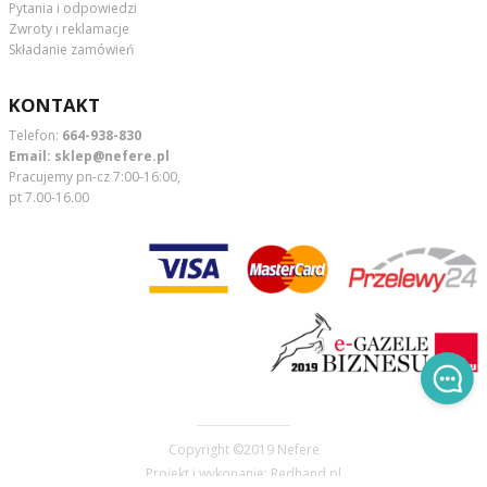
Pytania i odpowiedzi
Zwroty i reklamacje
Składanie zamówień
KONTAKT
Telefon:
664-938-830
Email:
sklep@nefere.pl
Pracujemy pn-cz 7:00-16:00,
pt 7.00-16.00
Copyright ©2019
Nefere
Projekt i wykonanie:
Redhand.pl