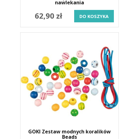
nawlekania
62,90 zł
DO KOSZYKA
GOKI Zestaw modnych koralików
Beads