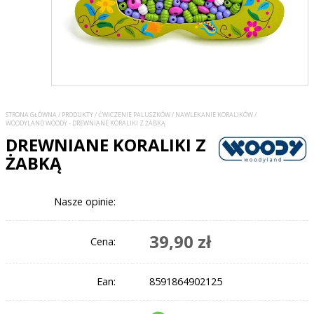
STRONA GŁÓWNA
/
PRODUKTY
/
ĆWICZENIE PALUSZKÓW
/
NAWLEKANIE KORALIKÓW
/
WOODYLAND WOODY - DREWNIANE KORALIKI Z ŻABKĄ
DREWNIANE KORALIKI Z
ŻABKĄ
Nasze opinie:
39,90 zł
Cena:
Ean:
8591864902125