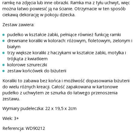
ramkę na zdjęcia lub inne obrazki. Ramka ma z tyłu uchwyt, więc
można łatwo powiesić ją na ścianie. Otrzymacie w ten sposób
ciekawą dekorację w pokoju dziecka.
Zestaw zawiera:
pudełko w kształcie żabki, pełniące również funkcję ramki
drewniane koraliki w kolorach: różowym, fioletowym, zielonym i
białym
trzy większe koraliki z haczykami w kształcie żabki, motylka i
trójkąta z kwiatkiem
kolorowe sznureczki
zestaw końcówek do biżuterii
Koraliki to zabawa bez końca i możliwość dopasowania biżuterii
do wielu różnych kreacji. Całość zapakowana w kartonowe
pudełko z uchwytem ze sznurka do łatwego przenoszenia
zestawu.
Wymiary pudełeczka: 22 x 19,5 x 2cm
Wiek: 3+
Referencja: WD90212