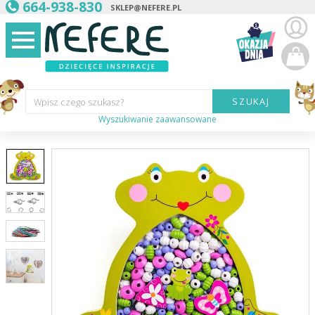
664-938-830
SKLEP@NEFERE.PL
SZUKAJ
Wpisz czego szukasz?
Wyszukiwanie zaawansowane
Marka:
Kategoria:
Wiek
dziecka:
Płeć dziecka:
Cena od:
Cena do: