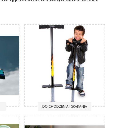
 te i wiele innych zabawek znajdujących się w tej
ę nimi samodzielnie, bądź z przyjaciółmi i rodziną.
w codziennych obowiązkach. Jest to świetna okazja do
 i ich pięlęgnacji. Wiele radości sprawi dzieciom,
h zbieranie. Nasze zabawki urozmaicą każdy spacer.
nieba i na pewno wzbudzą sensację. Zabawa nimi to
DO CHODZENIA I SKAKANIA