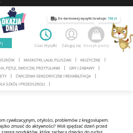
Y
Do darmowej wysyłki brakuje:
100 zł
AJ
Czas Wysyłki
Zaloguj się
Koszyk pusty
LUSZKÓW
MASKOTKI, LALKI, PLUSZAKI
MUZYCZNE
A, PĘTLE, SMOCZKI, PRZYTULANKI
GRY I ZABAWY
ŻETY
ĆWICZENIA SENSORYCZNE I REHABILITACJA
LA SZKÓŁ I PRZEDSZKOLI
om cywilizacyjnym, otyłości, problemów z kręgosłupem.
ciężko zmusić do aktywności? Woli spędzać dzień przed
 szereg produktów, które zachęcą dziecko do ruchu!