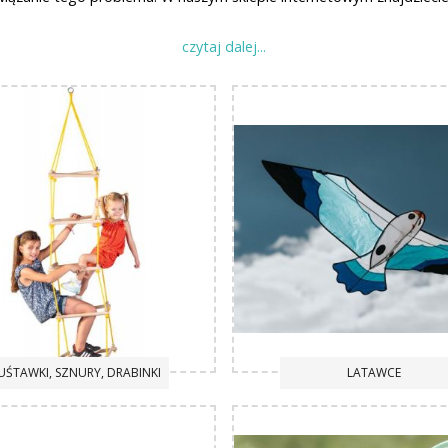
, rzutki do tarczy, kolorowe skakanki, ptaszki do pchania, jeździki,
ież poprawią koordynację ruchową, zręczność. Dziecko może bawić si
arzędzia ogrodowe. Dzięki nim dziecko będzie mogło Wam pomagać 
tekstem do nauki o zmieniających się porach roku, nauką o roślinach
uły się dumne i z chęcią zjedzą potrawy z nich przygotowane.
 i zacznijcie obserwować owady. Przyda Wam się też pojemnik na ic
 latawce! Rekin, mewa, smok, będą pięknie prezentować się na tle 
UŚTAWKI, SZNURY, DRABINKI
LATAWCE