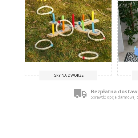
GRY NA DWORZE
Bezpłatna dostaw
Sprawdź opcje darmowej 