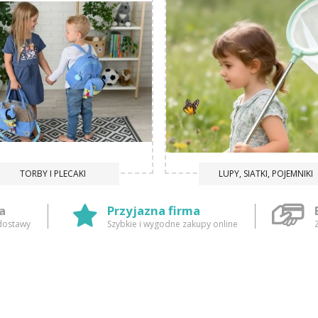
TORBY I PLECAKI
LUPY, SIATKI, POJEMNIKI
a
Przyjazna firma
dostawy
Szybkie i wygodne zakupy online