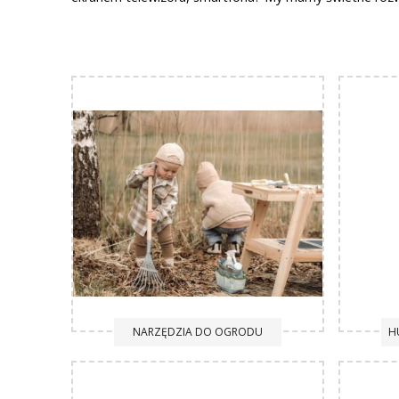
Gra zręcznościowa Hoopla, gra w kręgle, kendema, krykiet
kategorii dostarczą Twojemu dziecku rozrywkę, ale równ
Wychodząc do ogrodu koniecznie zabierzcie ze sobą n
spędzenia razem czasu, a także zabawy w ogrodzie są pre
wyhodowanie własnej roślinki, warzyw, owoców. Będą cz
Nie zapomnijcie również zabrać ze sobą drewnianą lupę
Coś mocno wieje? Zapnijcie mocno kaptur i puszczajcie
świetna rozrywka!
NARZĘDZIA DO OGRODU
H