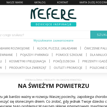
NASZE MARKI
KATALOG
KONTAKT
KARTA DUŻEJ RODZIN
SZUK
z czego szukasz?
Wyszukiwanie zaawansowane
Marka:
Kategoria:
ABAWKI ROZWOJOWE
KLOCKI, PUZZLE, UKŁADANKI
ĆWICZENIE PA
REWNIANE
POJAZDY I PARKINGI
POMOCE SZKOLNE
DLA MALUCH
Wiek
Płeć dziecka:
ziecka:
LI
KOSMETYKI I PIELĘGNACJA
POKÓJ DZIECKA
PREZENTY I GAD
ÓW
PRODUKTY DLA ZWIERZĄT
OUTLET I PROMOCJE
POLECANE D
ena od:
Cena do:
STRONA GŁÓWNA
/
PRODUKTY
/
NA ŚWIEŻYM POWIETRZU
NA ŚWIEŻYM POWIETRZU
zu jak bardzo ważny w rozwoju Waszej pociechy, zapobiega chorob
cieszyć się słonecznym dniem. Co zrobić, gdy jednak Twoje dziecko 
ązanie tego problemu! W naszym sklepie internetowym znajdziecie