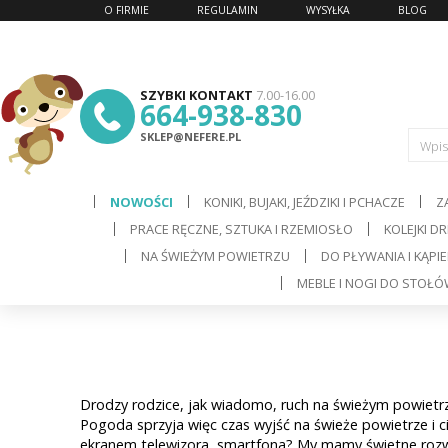
O FIRMIE
REGULAMIN
WYSYŁKA
BLOG
SZYBKI KONTAKT
7.00-16.00
664-938-830
SKLEP@NEFERE.PL
Wpis
NOWOŚCI
KONIKI, BUJAKI, JEŹDZIKI I PCHACZE
Z
PRACE RĘCZNE, SZTUKA I RZEMIOSŁO
KOLEJKI D
d
NA ŚWIEŻYM POWIETRZU
DO PŁYWANIA I KĄPIE
MEBLE I NOGI DO STOŁ
C
Drodzy rodzice, jak wiadomo, ruch na świeżym powietr
Pogoda sprzyja więc czas wyjść na świeże powietrze i 
ekranem telewizora, smartfona? My mamy świetne rozwi