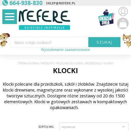
664-938-830
SKLEP@NEFERE.PL
SZUKAJ
Wpisz czego szukasz?
Wyszukiwanie zaawansowane
Marka:
STRONA GŁÓWNA
/
PRODUKTY
/
POLECANE DLA SZKÓŁ I PRZEDSZKOLI
/
KLOCKI
KLOCKI
Kategoria:
Klocki polecane dla przedszkoli, szkół i żłobków. Znajdziecie tutaj
Wiek
dziecka:
klocki drewniane, magnetyczne oraz wykonane z wysokiej jakości
tworzyw sztucznych. Dostępne różne zestawy od 20 do 1500
Płeć dziecka:
elementowych. Klocki w gotowych zestawach w kompaktowych
opakowaniach.
Cena od:
SORTUJ WG:
Cena do: