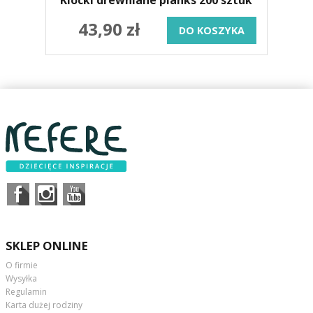
43,90 zł
DO KOSZYKA
SKLEP ONLINE
O firmie
Wysyłka
Regulamin
Karta dużej rodziny