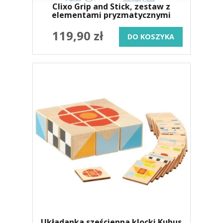
Clixo Grip and Stick, zestaw z
elementami pryzmatycznymi
119,90 zł
DO KOSZYKA
Układanka sześcienna klocki Kubus