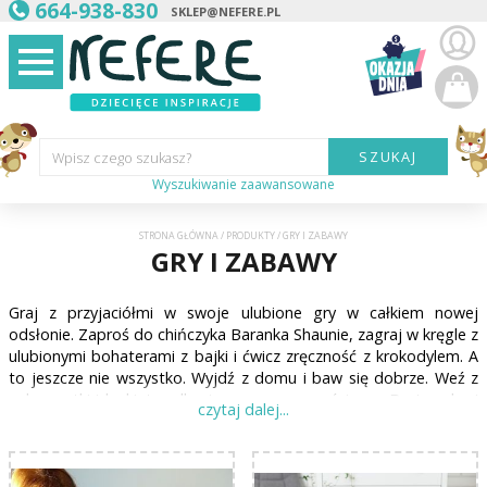
664-938-830
SKLEP@NEFERE.PL
SZUKAJ
Wpisz czego szukasz?
Wyszukiwanie zaawansowane
Marka:
STRONA GŁÓWNA
/
PRODUKTY
/
GRY I ZABAWY
GRY I ZABAWY
Kategoria:
Graj z przyjaciółmi w swoje ulubione gry w całkiem nowej
Wiek
dziecka:
odsłonie. Zaproś do chińczyka Baranka Shaunie, zagraj w kręgle z
ulubionymi bohaterami z bajki i ćwicz zręczność z krokodylem. A
Płeć dziecka:
to jeszcze nie wszystko. Wyjdź z domu i baw się dobrze. Weź z
sobą rzutki i krykieta, albo inną grę zręcznościową. Bystre oko i
zwinne ciało zawsze się przyda. Kto z Was zostanie mistrzem
Cena od:
wirującego bączka? Zabawę czas już zacząć.
Cena do: