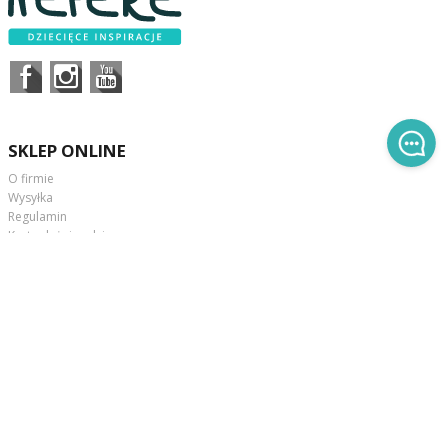
SKLEP ONLINE
O firmie
Wysyłka
Regulamin
Karta dużej rodziny
Kontakt
OBSŁUGA KLIENTA
Aktualności
Pytania i odpowiedzi
Zwroty i reklamacje
Składanie zamówień
NASZE OPINIE