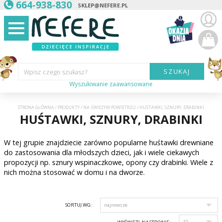
664-938-830
SKLEP@NEFERE.PL
SZUKAJ
Wpisz czego szukasz?
Wyszukiwanie zaawansowane
Marka:
STRONA GŁÓWNA
/
PRODUKTY
/
NA ŚWIEŻYM POWIETRZU
/
HUŚTAWKI, SZNURY, DRABINKI
HUŚTAWKI, SZNURY, DRABINKI
Kategoria:
W tej grupie znajdziecie zarówno popularne huśtawki drewniane
Wiek
dziecka:
do zastosowania dla młodszych dzieci, jak i wiele ciekawych
propozycji np. sznury wspinaczkowe, opony czy drabinki. Wiele z
Płeć dziecka:
nich można stosować w domu i na dworze.
Cena od:
SORTUJ WG:
Cena do: