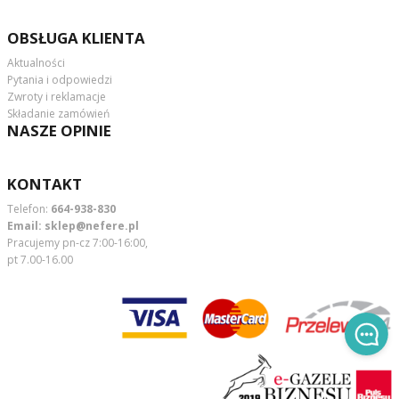
OBSŁUGA KLIENTA
Aktualności
Pytania i odpowiedzi
Zwroty i reklamacje
Składanie zamówień
NASZE OPINIE
KONTAKT
Telefon:
664-938-830
Email:
sklep@nefere.pl
Pracujemy pn-cz 7:00-16:00,
pt 7.00-16.00