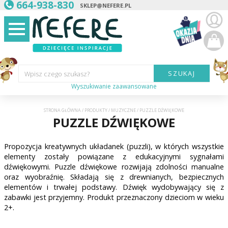
664-938-830
SKLEP@NEFERE.PL
SZUKAJ
Wpisz czego szukasz?
Wyszukiwanie zaawansowane
Marka:
STRONA GŁÓWNA
/
PRODUKTY
/
MUZYCZNE
/
PUZZLE DŹWIĘKOWE
PUZZLE DŹWIĘKOWE
Kategoria:
Propozycja kreatywnych układanek (puzzli), w których wszystkie
Wiek
dziecka:
elementy zostały powiązane z edukacyjnymi sygnałami
dźwiękowymi. Puzzle dźwiękowe rozwijają zdolności manualne
Płeć dziecka:
oraz wyobraźnię. Składają się z drewnianych, bezpiecznych
elementów i trwałej podstawy. Dźwięk wydobywający się z
zabawki jest przyjemny. Produkt przeznaczony dzieciom w wieku
Cena od:
2+.
Cena do: