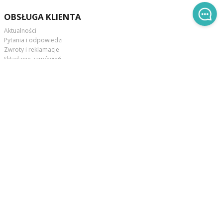
OBSŁUGA KLIENTA
Aktualności
Pytania i odpowiedzi
Zwroty i reklamacje
Składanie zamówień
NASZE OPINIE
KONTAKT
Telefon:
664-938-830
Email:
sklep@nefere.pl
Pracujemy pn-cz 7:00-16:00,
pt 7.00-16.00