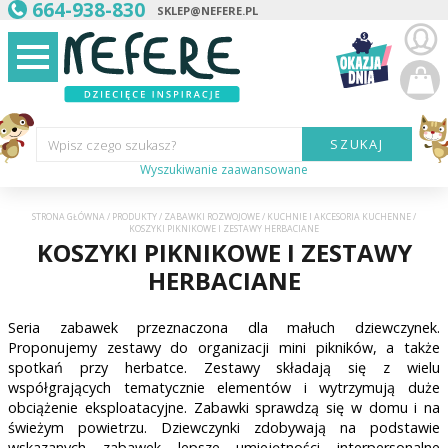
664-938-830
SKLEP@NEFERE.PL
SZUKAJ
Wpisz czego szukasz?
Wyszukiwanie zaawansowane
Marka:
STRONA GŁÓWNA
/
PRODUKTY
/
ZABAWKI ROZWOJOWE
/
KUCHNIE I AKCESORIA KUCHENNE
/
KOSZYKI PIKNIKOWE I ZESTAWY HERBACIANE
Kategoria:
KOSZYKI PIKNIKOWE I ZESTAWY
HERBACIANE
Wiek
dziecka:
Seria zabawek przeznaczona dla małuch dziewczynek.
Płeć dziecka:
Proponujemy zestawy do organizacji mini pikników, a także
spotkań przy herbatce. Zestawy składają się z wielu
współgrających tematycznie elementów i wytrzymują duże
Cena od:
obciążenie eksploatacyjne. Zabawki sprawdzą się w domu i na
świeżym powietrzu. Dziewczynki zdobywają na podstawie
wskazanych zabawek lepsze umiejętności interpersonalne
Cena do: