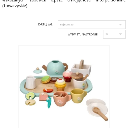
(towarzyskie).
SORTUJ WG:
WYŚWIETL NA STRONIE: