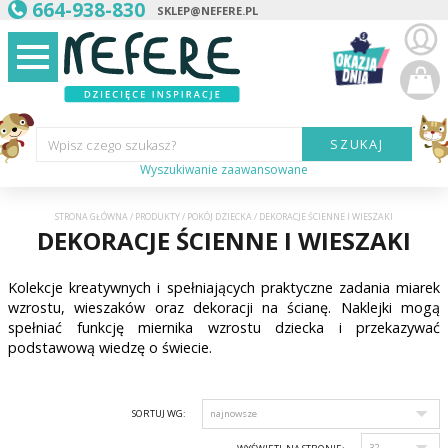
664-938-830
SKLEP@NEFERE.PL
SZUKAJ
Wpisz czego szukasz?
Wyszukiwanie zaawansowane
Marka:
STRONA GŁÓWNA
/
PRODUKTY
/
POKÓJ DZIECKA
/
DEKORACJE ŚCIENNE I WIESZAKI
DEKORACJE ŚCIENNE I WIESZAKI
Kategoria:
Kolekcje kreatywnych i spełniających praktyczne zadania miarek
Wiek
dziecka:
wzrostu, wieszaków oraz dekoracji na ścianę. Naklejki mogą
spełniać funkcję miernika wzrostu dziecka i przekazywać
Płeć dziecka:
podstawową wiedzę o świecie.
Cena od:
SORTUJ WG:
Cena do: