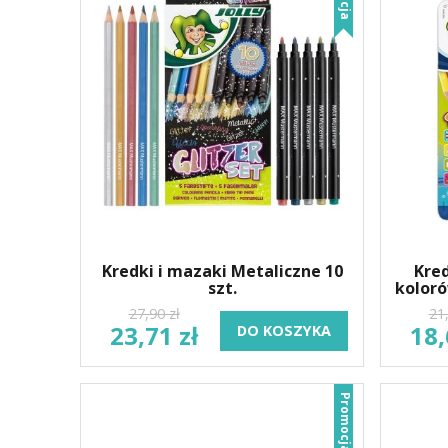
Kredki i mazaki Metaliczne 10
Kred
szt.
kolor
27,90 zł
21,
23,71 zł
18,
DO KOSZYKA
Promocja