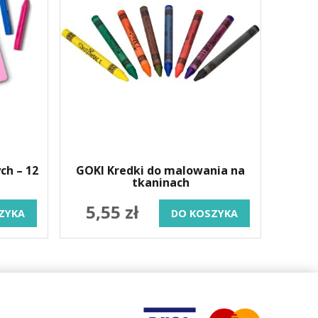
ch – 12
GOKI Kredki do malowania na
tkaninach
5,55 zł
ZYKA
DO KOSZYKA