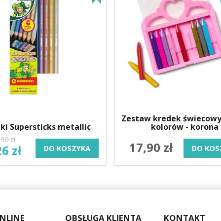
Zestaw kredek świecowy
kolorów - korona
ki Supersticks metallic
90 zł
17,90 zł
26 zł
DO KOSZYKA
DO KOS
ONLINE
OBSŁUGA KLIENTA
KONTAKT