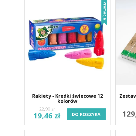
Promocja
Zestaw
Rakiety - Kredki świecowe 12
kolorów
22,90 zł
129
19,46 zł
DO KOSZYKA