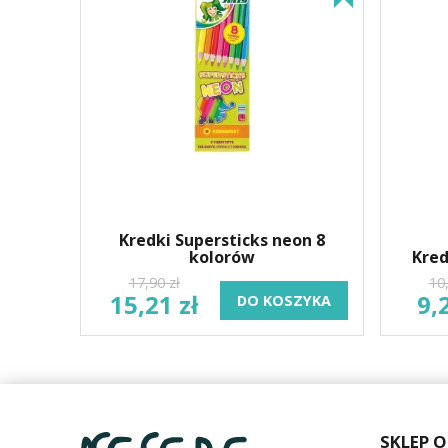
Kredki Supersticks neon 8
kolorów
Kred
17,90 zł
10,
15,21 zł
9,
DO KOSZYKA
SKLEP 