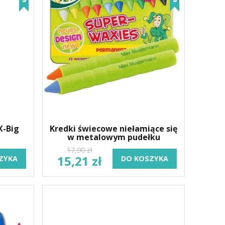
X-Big
Kredki świecowe niełamiące się
w metalowym pudełku
17,90 zł
15,21 zł
ZYKA
DO KOSZYKA