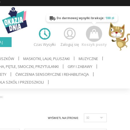
Y
Do darmowej wysyłki brakuje:
100 zł
AJ
Czas Wysyłki
Zaloguj się
Koszyk pusty
LUSZKÓW
MASKOTKI, LALKI, PLUSZAKI
MUZYCZNE
A, PĘTLE, SMOCZKI, PRZYTULANKI
GRY I ZABAWY
ŻETY
ĆWICZENIA SENSORYCZNE I REHABILITACJA
LA SZKÓŁ I PRZEDSZKOLI
DKI
WYŚWIETL NA STRONIE: