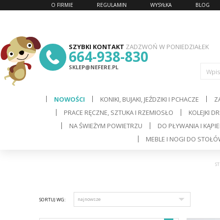
O FIRMIE
REGULAMIN
WYSYŁKA
BLOG
SZYBKI KONTAKT
ZADZWOŃ W PONIEDZIAŁEK
664-938-830
SKLEP@NEFERE.PL
Wpis
NOWOŚCI
KONIKI, BUJAKI, JEŹDZIKI I PCHACZE
Z
PRACE RĘCZNE, SZTUKA I RZEMIOSŁO
KOLEJKI D
d
NA ŚWIEŻYM POWIETRZU
DO PŁYWANIA I KĄPIE
MEBLE I NOGI DO STOŁ
C
S
SORTUJ WG: