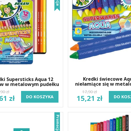
Kredki świecowe Aq
ki Supersticks Aqua 12
niełamiące się w meta
ów w metalowym pudełku
pudełku
90 zł
17,90 zł
61 zł
15,21 zł
DO KOSZYKA
DO KOS
Promocja