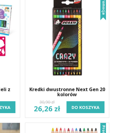
Promocja
eli z
Kredki dwustronne Next Gen 20
kolorów
30,90 zł
26,26 zł
ZYKA
DO KOSZYKA