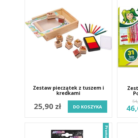
Zestaw pieczątek z tuszem i
Zes
kredkami
P
54,
25,90 zł
46,
DO KOSZYKA
Promocja