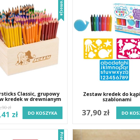
Promocja
sticks Classic, grupowy
Zestaw kredek do kąpi
w kredek w drewnianym
szablonami
pudełku, 144 szt
,90 zł
37,90 zł
,41 zł
DO KOSZYKA
DO KOS