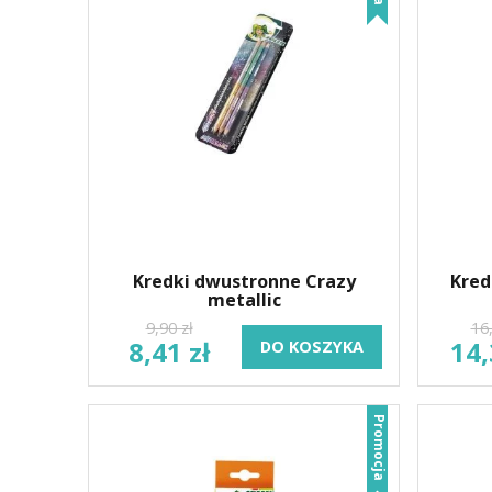
Kredki dwustronne Crazy
Kred
metallic
9,90 zł
16,
8,41 zł
14,
DO KOSZYKA
Promocja