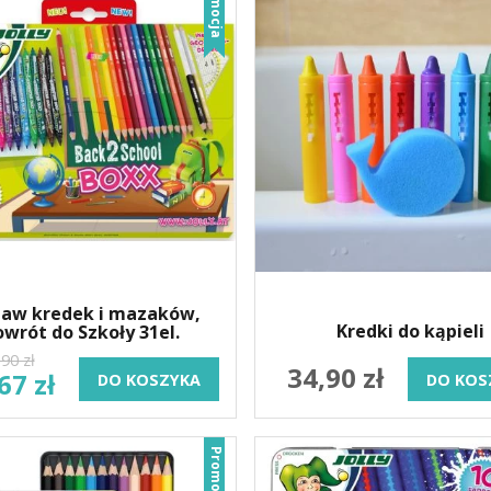
Promocja
taw kredek i mazaków,
Kredki do kąpieli
owrót do Szkoły 31el.
90 zł
34,90 zł
67 zł
DO KOSZYKA
DO KOS
Promocja