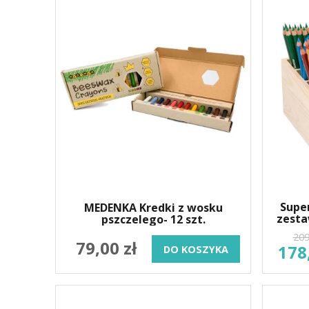
Super
MEDENKA Kredki z wosku
zesta
pszczelego- 12 szt.
209
79,00 zł
178
DO KOSZYKA