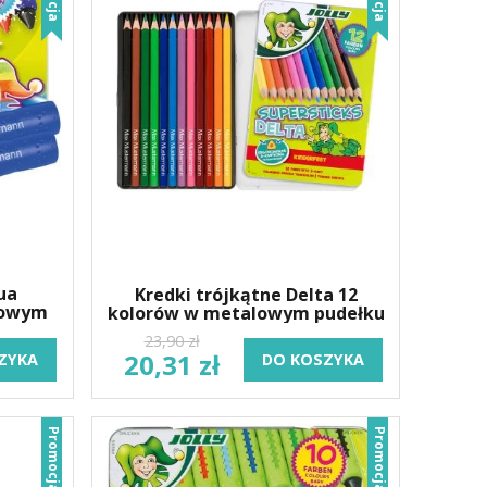
ua
Kredki trójkątne Delta 12
lowym
kolorów w metalowym pudełku
23,90 zł
20,31 zł
ZYKA
DO KOSZYKA
Promocja
Promocja