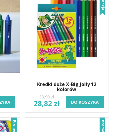
Promocja
Kredki duże X-Big Jolly 12
kolorów
33,90 zł
28,82 zł
ZYKA
DO KOSZYKA
Promocja
Promocja