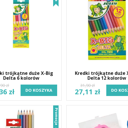
ki trójkątne duże X-Big
Kredki trójkątne duże 
Delta 6 kolorów
Delta 12 kolorów
90 zł
31,90 zł
36 zł
27,11 zł
DO KOSZYKA
DO KOS
Promocja