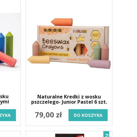
osku
Naturalne Kredki z wosku
nymi
pszczelego- Junior Pastel 6 szt.
.
79,00 zł
ZYKA
DO KOSZYKA