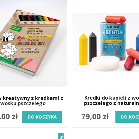
Kredki do kapieli z w
 kreatywny z kredkami z
pszczelego z natural
wosku pszczelego
barwnikami- 7 szt
,00 zł
79,00 zł
DO KOSZYKA
DO KOS