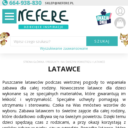
664-938-830
SKLEP@NEFERE.PL
SZUKAJ
Wpisz czego szukasz?
Wyszukiwanie zaawansowane
Marka:
STRONA GŁÓWNA
/
PRODUKTY
/
NA ŚWIEŻYM POWIETRZU
/
LATAWCE
LATAWCE
Kategoria:
Puszczanie latawców podczas wietrznej pogody to wspaniała
Wiek
dziecka:
zabawa dla całej rodziny. Nowoczesne latawce dla dzieci
wykonane są ze specjalnych materiałów, które gwarantują im
Płeć dziecka:
lekkość i wytrzymałość. Specjalne uchwyty pomagają w
utrzymaniu i sterowaniu. Czeka na Was mnóstwo wzorów do
wyboru. Zabawa latawcem to świetne zajęcie dla całej rodziny,
Cena od:
które dodatkowo odbywa się na świeżym powietrzu. Dzięki temu
dzieci spędzają czas z rodzicami, a przy okazji korzystają z
uroków zabaw w parku, czy w ogrodzie. Ponadto latawce, które
Cena do: