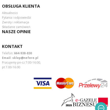
OBSŁUGA KLIENTA
Aktualności
Pytania i odpowiedzi
Zwroty i reklamacje
Składanie zamówień
NASZE OPINIE
KONTAKT
Telefon:
664-938-830
Email:
sklep@nefere.pl
Pracujemy pn-cz 7:00-16:00,
pt 7.00-16.00