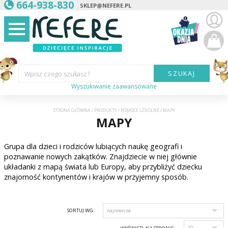
664-938-830
SKLEP@NEFERE.PL
SZUKAJ
Wpisz czego szukasz?
Wyszukiwanie zaawansowane
Marka:
STRONA GŁÓWNA
/
PRODUKTY
/
POMOCE SZKOLNE
/
MAPY
MAPY
Kategoria:
Grupa dla dzieci i rodziców lubiących naukę geografi i
Wiek
dziecka:
poznawanie nowych zakątków. Znajdziecie w niej głównie
układanki z mapą świata lub Europy, aby przybliżyć dziecku
Płeć dziecka:
znajomość kontynentów i krajów w przyjemny sposób.
Cena od:
SORTUJ WG:
Cena do: