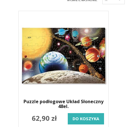
WYŚWIETL NA STRONIE:
Puzzle podłogowe Układ Słoneczny
48el.
62,90 zł
DO KOSZYKA