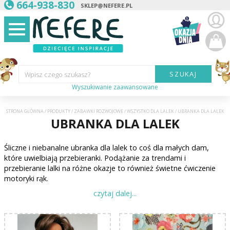
664-938-830
SKLEP@NEFERE.PL
SZUKAJ
Wpisz czego szukasz?
Wyszukiwanie zaawansowane
Marka:
STRONA GŁÓWNA
/
PRODUKTY
/
ZABAWKI ROZWOJOWE
/
WSZYSTKO DLA LALEK
/
UBRANKA DLA LALEK
UBRANKA DLA LALEK
Kategoria:
Śliczne i niebanalne ubranka dla lalek to coś dla małych dam,
Wiek
dziecka:
które uwielbiają przebieranki. Podążanie za trendami i
przebieranie lalki na różne okazje to również świetne ćwiczenie
Płeć dziecka:
motoryki rąk.
Cena od:
Cena do: