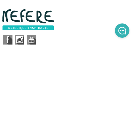
SKLEP ONLINE
O firmie
Wysyłka
Regulamin
Karta dużej rodziny
Kontakt
OBSŁUGA KLIENTA
Aktualności
Pytania i odpowiedzi
Zwroty i reklamacje
Składanie zamówień