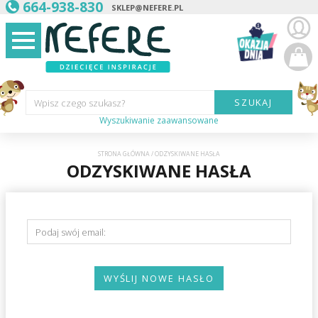
664-938-830
SKLEP@NEFERE.PL
SZUKAJ
Wpisz czego szukasz?
Wyszukiwanie zaawansowane
Marka:
STRONA GŁÓWNA
/
ODZYSKIWANE HASŁA
ODZYSKIWANE HASŁA
Kategoria:
Wiek
dziecka:
Podaj swój email:
Płeć dziecka:
WYŚLIJ NOWE HASŁO
Cena od:
Cena do: