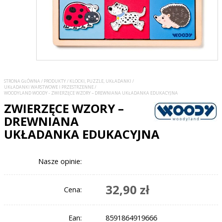
STRONA GŁÓWNA
/
PRODUKTY
/
KLOCKI, PUZZLE, UKŁADANKI
/
UKŁADANKI WARSTWOWE I PRZESTRZENNE
/
WOODYLAND WOODY - ZWIERZĘCE WZORY – DREWNIANA UKŁADANKA EDUKACYJNA
ZWIERZĘCE WZORY –
DREWNIANA
UKŁADANKA EDUKACYJNA
Nasze opinie:
32,90 zł
Cena:
Ean:
8591864919666