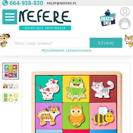
664-938-830
SKLEP@NEFERE.PL
SZUKAJ
Wpisz czego szukasz?
Wyszukiwanie zaawansowane
Marka:
Kategoria:
Wiek
dziecka:
Płeć dziecka:
Cena od:
Cena do: