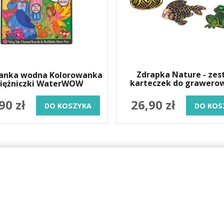
Zdrapka Nature - ze
anka wodna Kolorowanka
karteczek do grawero
siężniczki WaterWOW
ScratchArt
90 zł
26,90 zł
DO KOSZYKA
DO KOS
ONLINE
OBSŁUGA KLIENTA
KONTAKT
Aktualności
Telefon:
664-938-83
Pytania i odpowiedzi
Email:
sklep@nefe
Zwroty i reklamacje
Pracujemy pn-cz 7:0
 rodziny
Składanie zamówień
pt 7.00-16.00