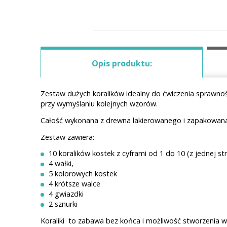
Opis produktu:
Zestaw dużych koralików idealny do ćwiczenia sprawności
przy wymyślaniu kolejnych wzorów.
Całość wykonana z drewna lakierowanego i zapakowana
Zestaw zawiera:
10 koralików kostek z cyframi od 1 do 10 (z jednej str
4 wałki,
5 kolorowych kostek
4 krótsze walce
4 gwiazdki
2 sznurki
Koraliki to zabawa bez końca i możliwość stworzenia w