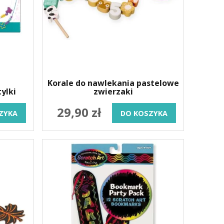
Korale do nawlekania pastelowe
ylki
zwierzaki
29,90 zł
ZYKA
DO KOSZYKA