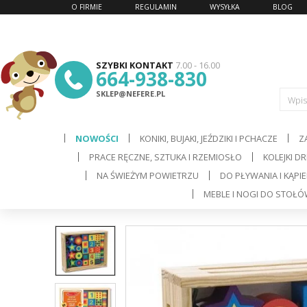
O FIRMIE
REGULAMIN
WYSYŁKA
BLOG
SZYBKI KONTAKT
7.00 - 16.00
664-938-830
SKLEP@NEFERE.PL
Wpis
NOWOŚCI
KONIKI, BUJAKI, JEŹDZIKI I PCHACZE
Z
PRACE RĘCZNE, SZTUKA I RZEMIOSŁO
KOLEJKI D
d
NA ŚWIEŻYM POWIETRZU
DO PŁYWANIA I KĄPIE
MEBLE I NOGI DO STOŁ
C