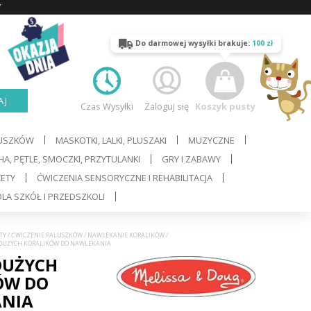
Y
Do darmowej wysyłki brakuje:
100 zł
AJ
Czas Wysyłki
Zaloguj się
Koszyk pusty
LUSZKÓW
MASKOTKI, LALKI, PLUSZAKI
MUZYCZNE
A, PĘTLE, SMOCZKI, PRZYTULANKI
GRY I ZABAWY
ŻETY
ĆWICZENIA SENSORYCZNE I REHABILITACJA
LA SZKÓŁ I PRZEDSZKOLI
TY
/
ĆWICZENIE PALUSZKÓW
/
NAWLEKANIE KORALIKÓW
/
W DUŻYCH KORALIKÓW DO NAWLEKANIA
DUŻYCH
ÓW DO
NIA