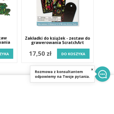
staw
Zakładki do książek - zestaw do
wania
grawerowania ScratchArt
17,50 zł
ZYKA
DO KOSZYKA
Rozmowa z konsultantem
odpowiemy na Twoje pytania.
0
re.pl
0-16:00,