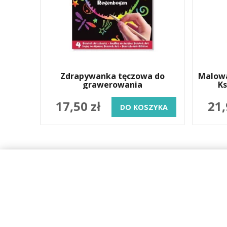
Zdrapywanka tęczowa do
Malow
grawerowania
K
17,50 zł
21,
DO KOSZYKA
SKLEP 
O firmie
Wysyłka
Regulamin
Karta dużej