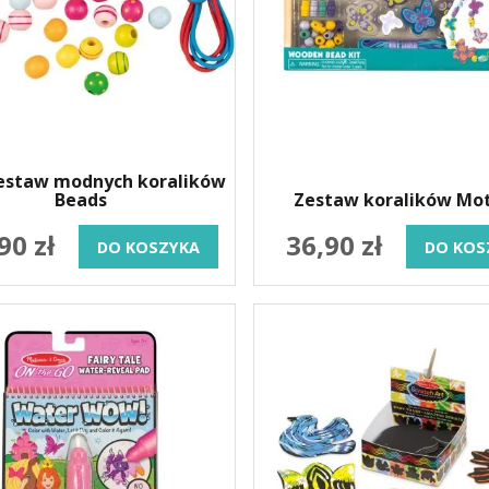
estaw modnych koralików
Beads
Zestaw koralików Mot
90 zł
36,90 zł
DO KOSZYKA
DO KOS