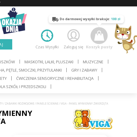
Y
Do darmowej wysyłki brakuje:
100 zł
AJ
Czas Wysyłki
Zaloguj się
Koszyk pusty
LUSZKÓW
MASKOTKI, LALKI, PLUSZAKI
MUZYCZNE
A, PĘTLE, SMOCZKI, PRZYTULANKI
GRY I ZABAWY
ŻETY
ĆWICZENIA SENSORYCZNE I REHABILITACJA
LA SZKÓŁ I PRZEDSZKOLI
TY
/
ZABAWKI ROZWOJOWE
/
PANELE ŚCIENNE
/
VIGA - PANEL WYMIENNY ZWIERZĘTA
YMIENNY
TA