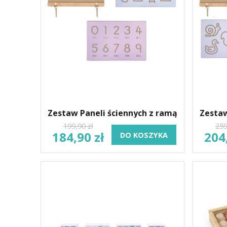
Zestaw Paneli ściennych z ramą
Zestaw
199,90 zł
259
184,90 zł
204
DO KOSZYKA