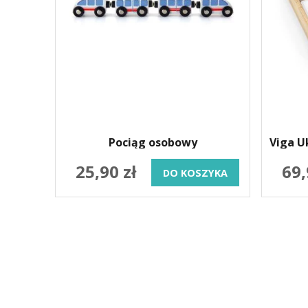
Pociąg osobowy
Viga U
25,90 zł
69,
DO KOSZYKA
SKLEP 
O firmie
Wysyłka