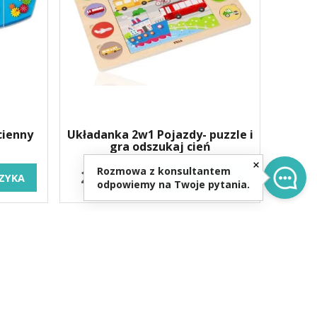
cienny
Układanka 2w1 Pojazdy- puzzle i
gra odszukaj cień
Rozmowa z konsultantem
22,90 zł
ZYKA
DO KOSZYKA
odpowiemy na Twoje pytania.
0
re.pl