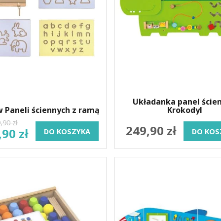
Układanka panel ścien
Krokodyl
 Paneli ściennych z ramą
,90 zł
249,90 zł
,90 zł
DO KOSZYKA
DO KOS