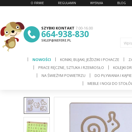
O FIRMIE
REGULAMIN
WYSYŁKA
BLOG
SZYBKI KONTAKT
7.00-16.00
664-938-830
SKLEP@NEFERE.PL
Wpis
NOWOŚCI
KONIKI, BUJAKI, JEŹDZIKI I PCHACZE
Z
PRACE RĘCZNE, SZTUKA I RZEMIOSŁO
KOLEJKI D
d
NA ŚWIEŻYM POWIETRZU
DO PŁYWANIA I KĄPIE
MEBLE I NOGI DO STOŁ
C