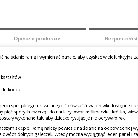
Opinie o produkcie
Bezpieczeńst
ć na ścianie ramę i wymieniać panele, aby uzyskać wielofunkcyjną 
 kształtów
u do końca
żeniu specjalnego drewnianego "ołówka" (dwa ołówki dostępne na
ęć sporych zwierząt do nauki rysowania: ślimaczka, królika, wiewió
zostały wykonane tak, aby dziecko rysując je nie odrywało ręki.
aszym sklepie. Ramę należy powiesić na ścianie na odpowiedniej w
ie dwóch dolnych gałeczek. Wtedy można wyciągnąć jeden panel i z