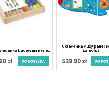
Układanka duży panel ś
kładanka budowanie wież
samolot
90 zł
529,90 zł
DO KOSZYKA
DO KOS
ONLINE
OBSŁUGA KLIENTA
KONTAKT
Aktualności
Telefon:
664-938-83
Pytania i odpowiedzi
Email:
sklep@nefe