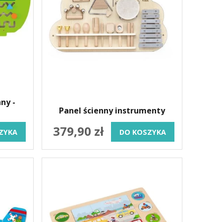
ny -
Panel ścienny instrumenty
379,90 zł
ZYKA
DO KOSZYKA