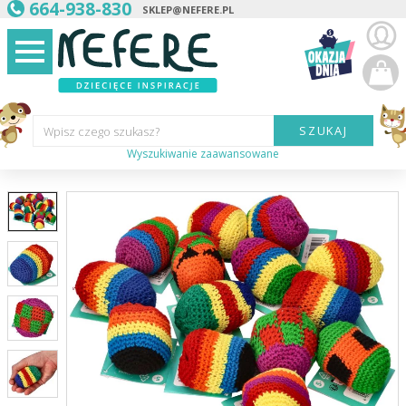
664-938-830
SKLEP@NEFERE.PL
SZUKAJ
Wpisz czego szukasz?
Wyszukiwanie zaawansowane
Marka:
Kategoria:
Wiek
dziecka:
Płeć dziecka:
Cena od:
Cena do: