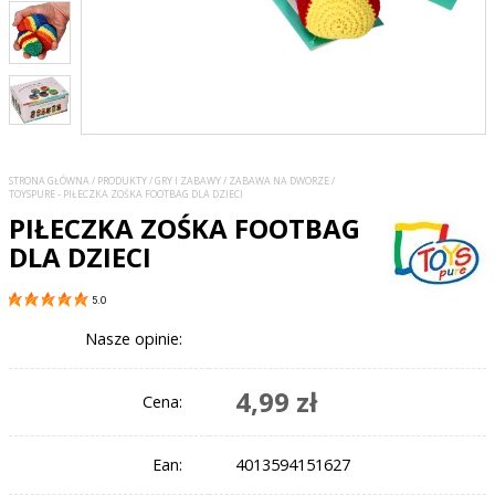
STRONA GŁÓWNA
/
PRODUKTY
/
GRY I ZABAWY
/
ZABAWA NA DWORZE
/
TOYSPURE - PIŁECZKA ZOŚKA FOOTBAG DLA DZIECI
PIŁECZKA ZOŚKA FOOTBAG
DLA DZIECI
5.0
Nasze opinie:
4,99 zł
Cena:
Ean:
4013594151627