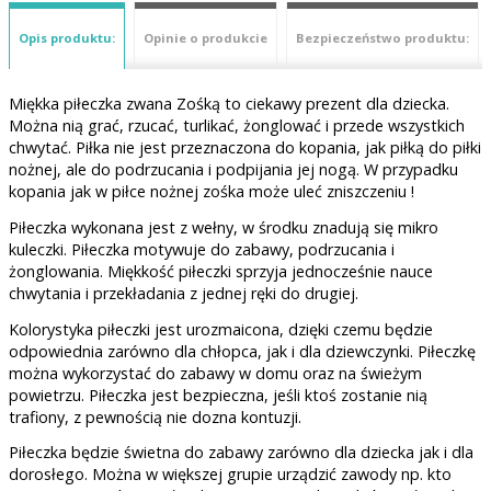
Opis produktu:
Opinie o produkcie
Bezpieczeństwo produktu:
Miękka piłeczka zwana Zośką to ciekawy prezent dla dziecka.
Można nią grać, rzucać, turlikać, żonglować i przede wszystkich
chwytać. Piłka nie jest przeznaczona do kopania, jak piłką do piłki
nożnej, ale do podrzucania i podpijania jej nogą. W przypadku
kopania jak w piłce nożnej zośka może uleć zniszczeniu !
Piłeczka wykonana jest z wełny, w środku znadują się mikro
kuleczki. Piłeczka motywuje do zabawy, podrzucania i
żonglowania. Miękkość piłeczki sprzyja jednocześnie nauce
chwytania i przekładania z jednej ręki do drugiej.
Kolorystyka piłeczki jest urozmaicona, dzięki czemu będzie
odpowiednia zarówno dla chłopca, jak i dla dziewczynki. Piłeczkę
można wykorzystać do zabawy w domu oraz na świeżym
powietrzu. Piłeczka jest bezpieczna, jeśli ktoś zostanie nią
trafiony, z pewnością nie dozna kontuzji.
Piłeczka będzie świetna do zabawy zarówno dla dziecka jak i dla
dorosłego. Można w większej grupie urządzić zawody np. kto