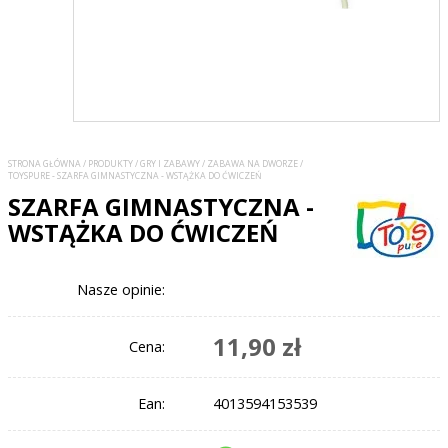
STRONA GŁÓWNA
/
PRODUKTY
/
GRY I ZABAWY
/
ZABAWA NA DWORZE
/
TOYSPURE - SZARFA GIMNASTYCZNA - WSTĄŻKA DO ĆWICZEŃ
SZARFA GIMNASTYCZNA -
WSTĄŻKA DO ĆWICZEŃ
Nasze opinie:
11,90 zł
Cena:
Ean:
4013594153539