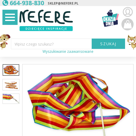
664-938-830
SKLEP@NEFERE.PL
SZUKAJ
Wpisz czego szukasz?
Wyszukiwanie zaawansowane
Marka:
Kategoria:
Wiek
dziecka:
Płeć dziecka:
Cena od:
Cena do: