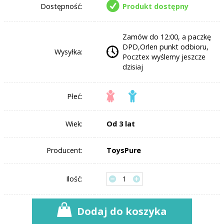
Dostępność:
Produkt dostępny
Zamów do 12:00, a paczkę
DPD,Orlen punkt odbioru,
Wysyłka:
Pocztex wyślemy jeszcze
dzisiaj
Płeć:
Wiek:
Od 3 lat
Producent:
ToysPure
Ilość:
Dodaj do koszyka