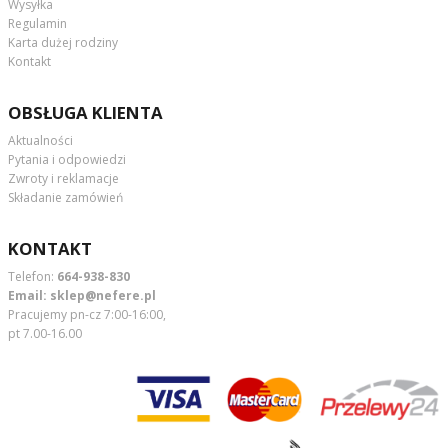
Wysyłka
Regulamin
Karta dużej rodziny
Kontakt
OBSŁUGA KLIENTA
Aktualności
Pytania i odpowiedzi
Zwroty i reklamacje
Składanie zamówień
KONTAKT
Telefon:
664-938-830
Email:
sklep@nefere.pl
Pracujemy pn-cz 7:00-16:00,
pt 7.00-16.00