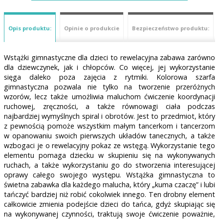
Opis produktu:
Opinie o produkcie
Bezpieczeństwo produktu:
Wstążki gimnastyczne dla dzieci to rewelacyjna zabawa zarówno
dla dziewczynek, jak i chłopców. Co więcej, jej wykorzystanie
sięga daleko poza zajęcia z rytmiki. Kolorowa szarfa
gimnastyczna pozwala nie tylko na tworzenie przeróżnych
wzorów, lecz także umożliwia maluchom ćwiczenie koordynacji
ruchowej, zręczności, a także równowagi ciała podczas
najbardziej wymyślnych spiral i obrotów. Jest to przedmiot, który
z pewnością pomoże wszystkim małym tancerkom i tancerzom
w opanowaniu swoich pierwszych układów tanecznych, a także
wzbogaci je o rewelacyjny pokaz ze wstęgą. Wykorzystanie tego
elementu pomaga dziecku w skupieniu się na wykonywanych
ruchach, a także wykorzystaniu go do stworzenia interesującej
oprawy całego swojego występu. Wstążka gimnastyczna to
świetna zabawka dla każdego malucha, który „kuma czaczę” i lubi
tańczyć bardziej niż robić cokolwiek innego. Ten drobny element
całkowicie zmienia podejście dzieci do tańca, gdyż skupiając się
na wykonywanej czynności, traktują swoje ćwiczenie poważnie,