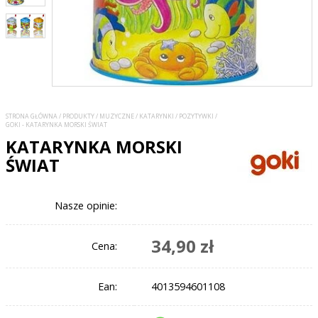
STRONA GŁÓWNA
/
PRODUKTY
/
MUZYCZNE
/
KATARYNKI / POZYTYWKI
/
GOKI - KATARYNKA MORSKI ŚWIAT
KATARYNKA MORSKI
ŚWIAT
Nasze opinie:
34,90 zł
Cena:
Ean:
4013594601108