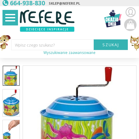
664-938-830
SKLEP@NEFERE.PL
SZUKAJ
Wpisz czego szukasz?
Wyszukiwanie zaawansowane
Marka:
Kategoria:
Wiek
dziecka:
Płeć dziecka:
Cena od:
Cena do: