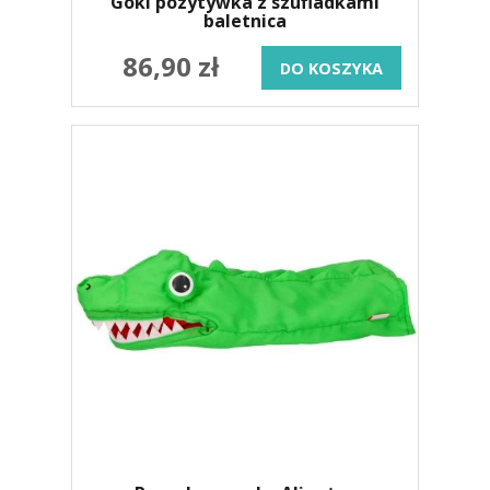
Goki pozytywka z szufladkami
baletnica
86,90 zł
DO KOSZYKA