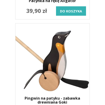
Pacynka na rękę Aligator
39,90 zł
DO KOSZYKA
Pingwin na patyku - zabawka
drewniana Goki