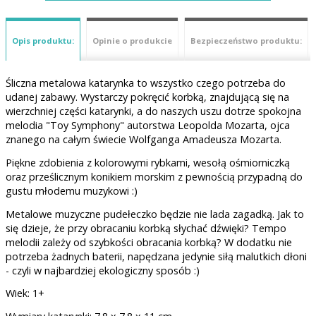
Opis produktu:
Opinie o produkcie
Bezpieczeństwo produktu:
Śliczna metalowa katarynka to wszystko czego potrzeba do
udanej zabawy. Wystarczy pokręcić korbką, znajdującą się na
wierzchniej części katarynki, a do naszych uszu dotrze spokojna
melodia "Toy Symphony" autorstwa Leopolda Mozarta, ojca
znanego na całym świecie Wolfganga Amadeusza Mozarta.
Piękne zdobienia z kolorowymi rybkami, wesołą ośmiorniczką
oraz prześlicznym konikiem morskim z pewnością przypadną do
gustu młodemu muzykowi :)
Metalowe muzyczne pudełeczko będzie nie lada zagadką. Jak to
się dzieje, że przy obracaniu korbką słychać dźwięki? Tempo
melodii zależy od szybkości obracania korbką? W dodatku nie
potrzeba żadnych baterii, napędzana jedynie siłą malutkich dłoni
- czyli w najbardziej ekologiczny sposób :)
Wiek: 1+