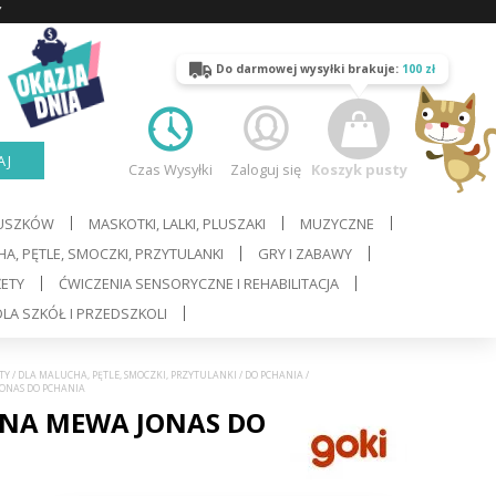
Y
Do darmowej wysyłki brakuje:
100 zł
AJ
Czas Wysyłki
Zaloguj się
Koszyk pusty
LUSZKÓW
MASKOTKI, LALKI, PLUSZAKI
MUZYCZNE
A, PĘTLE, SMOCZKI, PRZYTULANKI
GRY I ZABAWY
ŻETY
ĆWICZENIA SENSORYCZNE I REHABILITACJA
LA SZKÓŁ I PRZEDSZKOLI
TY
/
DLA MALUCHA, PĘTLE, SMOCZKI, PRZYTULANKI
/
DO PCHANIA
/
JONAS DO PCHANIA
NA MEWA JONAS DO