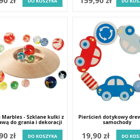
90 zł
159,90 zł
DO KOSZYKA
DO KOS
 Marbles - Szklane kulki z
Pierścień dotykowy dre
wą do grania i dekoracji
samochody
90 zł
19,90 zł
DO KOSZYKA
DO KOS