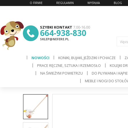
O FIRMIE
REGULAMIN
WYSYŁKA
BLOG
SZYBKI KONTAKT
7.00-16.00
664-938-830
SKLEP@NEFERE.PL
Wpis
NOWOŚCI
KONIKI, BUJAKI, JEŹDZIKI I PCHACZE
Z
PRACE RĘCZNE, SZTUKA I RZEMIOSŁO
KOLEJKI D
d
NA ŚWIEŻYM POWIETRZU
DO PŁYWANIA I KĄPIE
MEBLE I NOGI DO STOŁ
C