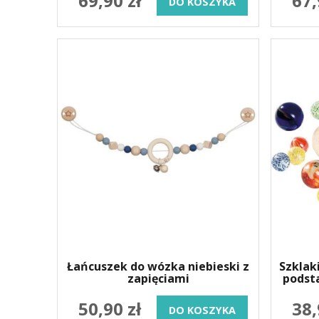
69,90 zł
67,
DO KOSZYKA
Łańcuszek do wózka niebieski z
Szklaki
zapięciami
podsta
50,90 zł
38,
DO KOSZYKA