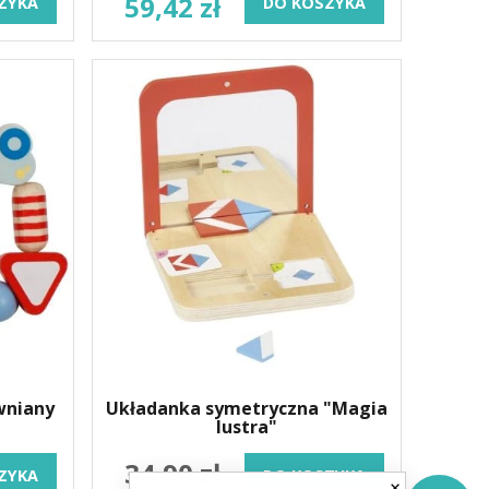
59,42 zł
ZYKA
DO KOSZYKA
wniany
Układanka symetryczna "Magia
lustra"
34,90 zł
ZYKA
DO KOSZYKA