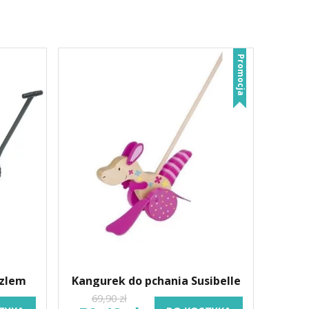
Promocja
szlem
Kangurek do pchania Susibelle
69,90 zł