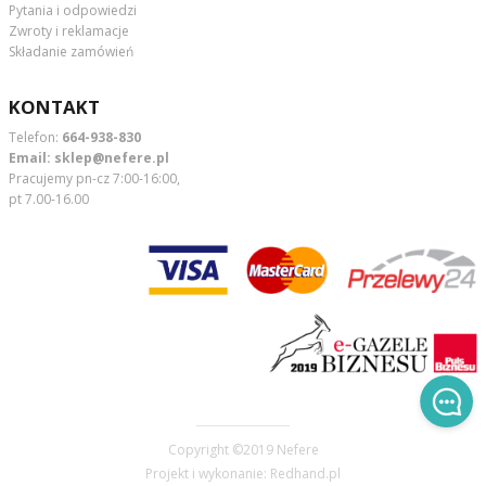
Pytania i odpowiedzi
Zwroty i reklamacje
Składanie zamówień
KONTAKT
Telefon:
664-938-830
Email:
sklep@nefere.pl
Pracujemy pn-cz 7:00-16:00,
pt 7.00-16.00
Copyright ©2019
Nefere
Projekt i wykonanie:
Redhand.pl