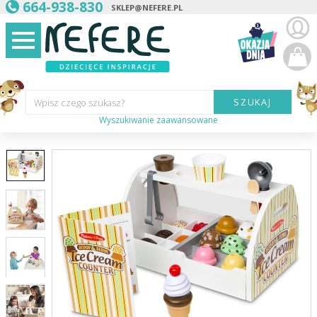
664-938-830
SKLEP@NEFERE.PL
SZUKAJ
Wpisz czego szukasz?
Wyszukiwanie zaawansowane
Marka:
Kategoria:
Wiek
dziecka:
Płeć dziecka:
Cena od:
Cena do: