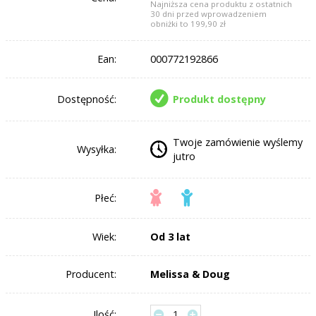
Najniższa cena produktu z ostatnich
30 dni przed wprowadzeniem
obniżki to 199,90 zł
Ean:
000772192866
Dostępność:
Produkt dostępny
Twoje zamówienie wyślemy
Wysyłka:
jutro
Płeć:
Wiek:
Od 3 lat
Producent:
Melissa & Doug
Ilość: