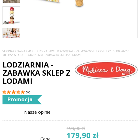
STRONA GŁÓWNA
/
PRODUKTY
/
ZABAWKI ROZWOJOWE
/
ZABAWA W SKLEP
/
SKLEPY I STRAGANY
/
MELISSA & DOUG - LODZIARNIA - ZABAWKA SKLEP Z LODAMI
LODZIARNIA -
ZABAWKA SKLEP Z
LODAMI
5.0
Promocja
Nasze opinie:
199,90 zł
179,90 zł
Cena: