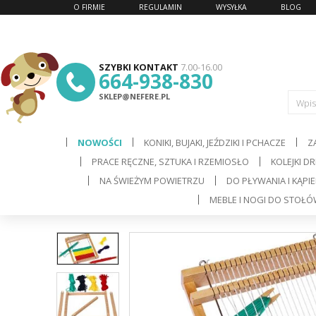
O FIRMIE
REGULAMIN
WYSYŁKA
BLOG
SZYBKI KONTAKT
7.00-16.00
664-938-830
SKLEP@NEFERE.PL
Wpis
NOWOŚCI
KONIKI, BUJAKI, JEŹDZIKI I PCHACZE
Z
PRACE RĘCZNE, SZTUKA I RZEMIOSŁO
KOLEJKI D
d
NA ŚWIEŻYM POWIETRZU
DO PŁYWANIA I KĄPIE
MEBLE I NOGI DO STOŁ
C