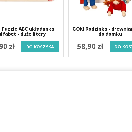
 Puzzle ABC układanka
GOKI Rodzinka - drewnian
alfabet - duże litery
do domku
90 zł
58,90 zł
DO KOSZYKA
DO KOS
ONLINE
OBSŁUGA KLIENTA
KONTAKT
Aktualności
Telefon:
664-938-83
Pytania i odpowiedzi
Email:
sklep@nefe
Zwroty i reklamacje
Pracujemy pn-cz 7:0
 rodziny
Składanie zamówień
pt 7.00-16.00