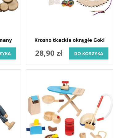
zmany
Krosno tkackie okrągłe Goki
28,90 zł
ZYKA
DO KOSZYKA