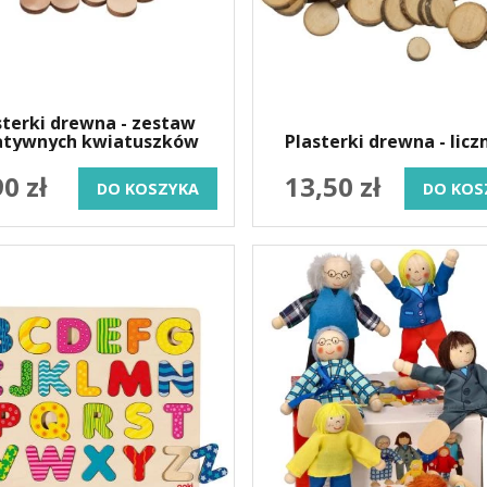
sterki drewna - zestaw
atywnych kwiatuszków
Plasterki drewna - lic
90 zł
13,50 zł
DO KOSZYKA
DO KOS