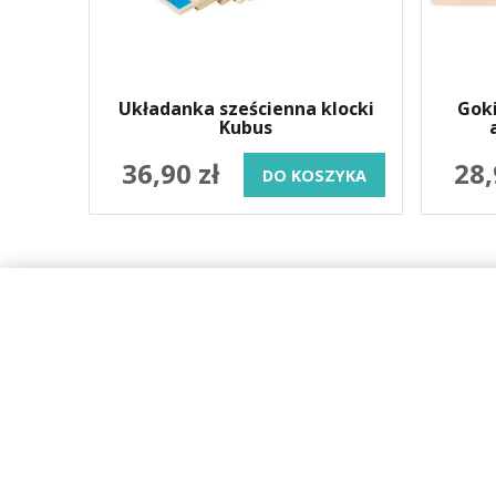
Układanka sześcienna klocki
Goki
Kubus
36,90 zł
28,
DO KOSZYKA
SKLEP 
O firmie
Wysyłka
Regulamin
Karta dużej
Kontakt