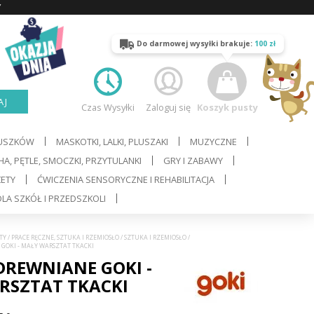
Y
Do darmowej wysyłki brakuje:
100 zł
AJ
Czas Wysyłki
Zaloguj się
Koszyk pusty
LUSZKÓW
MASKOTKI, LALKI, PLUSZAKI
MUZYCZNE
A, PĘTLE, SMOCZKI, PRZYTULANKI
GRY I ZABAWY
ŻETY
ĆWICZENIA SENSORYCZNE I REHABILITACJA
LA SZKÓŁ I PRZEDSZKOLI
TY
/
PRACE RĘCZNE, SZTUKA I RZEMIOSŁO
/
SZTUKA I RZEMIOSŁO
/
 GOKI - MAŁY WARSZTAT TKACKI
REWNIANE GOKI -
RSZTAT TKACKI