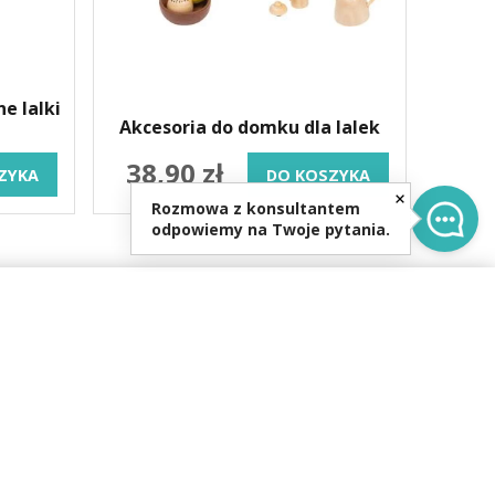
e lalki
Akcesoria do domku dla lalek
38,90 zł
ZYKA
DO KOSZYKA
Rozmowa z konsultantem
odpowiemy na Twoje pytania.
0
re.pl
0-16:00,