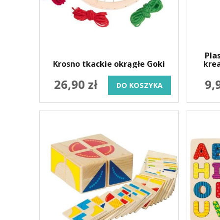
Pla
Krosno tkackie okrągłe Goki
kre
26,90 zł
9,
DO KOSZYKA