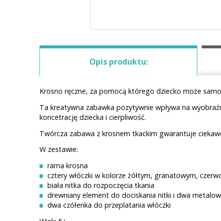
Opis produktu:
Krosno ręczne, za pomocą którego dziecko może samodz
Ta kreatywna zabawka pozytywnie wpływa na wyobraźni
koncetrację dziecka i cierpliwość.
Twórcza zabawa z krosnem tkackim gwarantuje ciekawe 
W zestawie:
rama krosna
cztery włóczki w kolorze żółtym, granatowym, czerw
biała nitka do rozpoczęcia tkania
drewniany element do dociskania nitki i dwa metalow
dwa czółenka do przeplatania włóczki