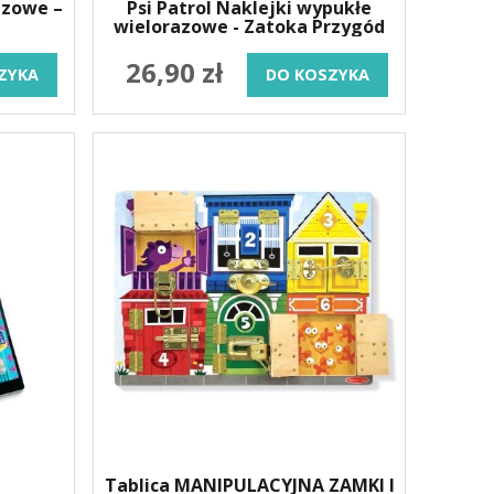
azowe –
Psi Patrol Naklejki wypukłe
wielorazowe - Zatoka Przygód
26,90 zł
ZYKA
DO KOSZYKA
Tablica MANIPULACYJNA ZAMKI I