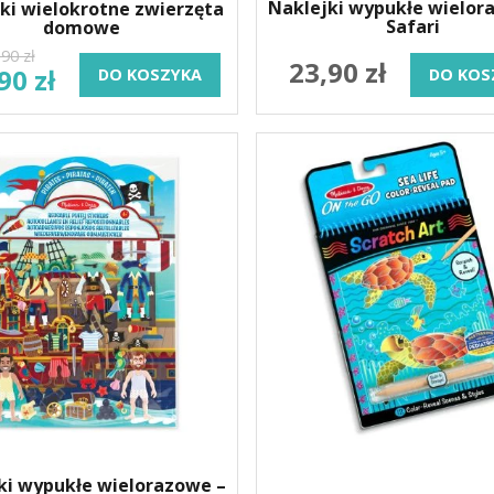
Naklejki wypukłe wielor
ki wielokrotne zwierzęta
Safari
domowe
90 zł
23,90 zł
90 zł
DO KOSZYKA
DO KOS
ki wypukłe wielorazowe –