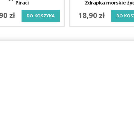
Piraci
Zdrapka morskie życ
90 zł
18,90 zł
DO KOSZYKA
DO KOS
ONLINE
OBSŁUGA KLIENTA
KONTAKT
Aktualności
Telefon:
664-938-83
Pytania i odpowiedzi
Email:
sklep@nefe
Zwroty i reklamacje
Pracujemy pn-cz 7:0
 rodziny
Składanie zamówień
pt 7.00-16.00
Copyright ©2019
Nefere
Projekt i wykonanie:
Redhand.pl