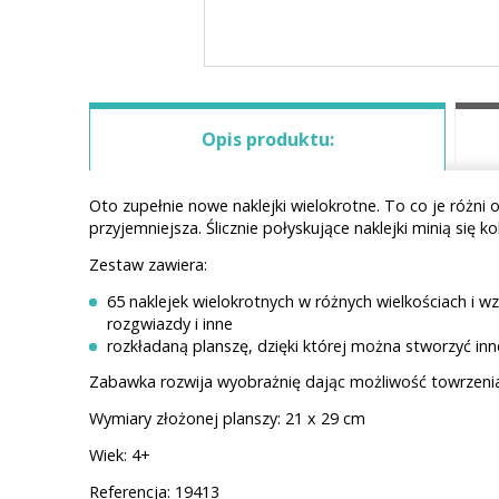
Opis produktu:
Oto zupełnie nowe naklejki wielokrotne. To co je różni
przyjemniejsza. Ślicznie połyskujące naklejki minią się k
Zestaw zawiera:
65 naklejek wielokrotnych w różnych wielkościach i wz
rozgwiazdy i inne
rozkładaną planszę, dzięki której można stworzyć inn
Zabawka rozwija wyobrażnię dając możliwość towrzenia w
Wymiary złożonej planszy: 21 x 29 cm
Wiek: 4+
Referencja: 19413