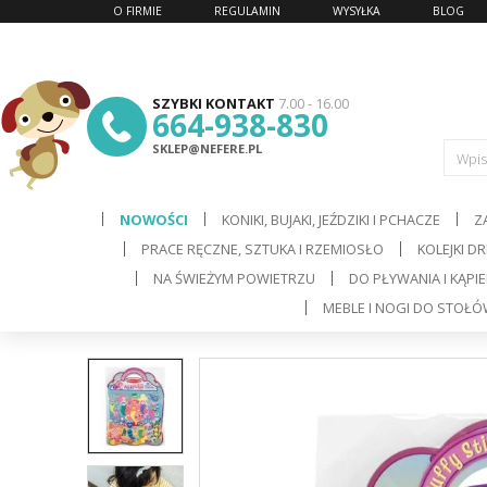
O FIRMIE
REGULAMIN
WYSYŁKA
BLOG
SZYBKI KONTAKT
7.00 - 16.00
664-938-830
SKLEP@NEFERE.PL
Wpis
NOWOŚCI
KONIKI, BUJAKI, JEŹDZIKI I PCHACZE
Z
PRACE RĘCZNE, SZTUKA I RZEMIOSŁO
KOLEJKI D
d
NA ŚWIEŻYM POWIETRZU
DO PŁYWANIA I KĄPIE
MEBLE I NOGI DO STOŁ
C