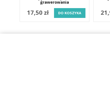
grawerowania
17,50 zł
21,
DO KOSZYKA
SKLEP 
O firmie
Wysyłka
Regulamin
Karta dużej
Kontakt