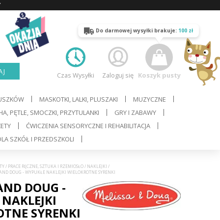
Y
Do darmowej wysyłki brakuje:
100 zł
AJ
Czas Wysyłki
Zaloguj się
Koszyk pusty
LUSZKÓW
MASKOTKI, LALKI, PLUSZAKI
MUZYCZNE
A, PĘTLE, SMOCZKI, PRZYTULANKI
GRY I ZABAWY
ŻETY
ĆWICZENIA SENSORYCZNE I REHABILITACJA
LA SZKÓŁ I PRZEDSZKOLI
TY
/
PRACE RĘCZNE, SZTUKA I RZEMIOSŁO
/
NAKLEJKI
/
A AND DOUG - WYPUKŁE NAKLEJKI WIELOKROTNE SYRENKI
AND DOUG -
NAKLEJKI
OTNE SYRENKI