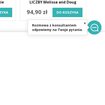
ie
LICZBY Melissa and Doug
94,90 zł
ZYKA
DO KOSZYKA
Rozmowa z konsultantem
odpowiemy na Twoje pytania.
0
re.pl
0-16:00,