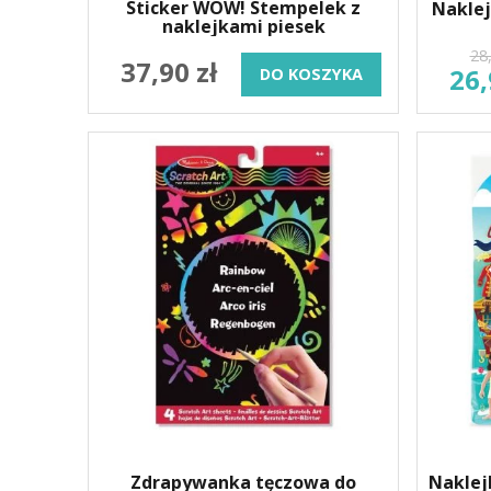
Sticker WOW! Stempelek z
Naklej
naklejkami piesek
28,
37,90 zł
26,
DO KOSZYKA
Zdrapywanka tęczowa do
Naklej