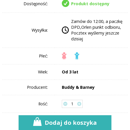
Dostępność:
Produkt dostępny
Zamów do 12:00, a paczkę
DPD,Orlen punkt odbioru,
Wysyłka:
Pocztex wyślemy jeszcze
dzisiaj
Płeć:
Wiek:
Od 3 lat
Producent:
Buddy & Barney
Ilość:
Dodaj do koszyka