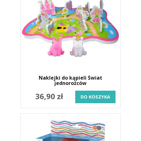
Naklejki do kąpieli Świat
jednorożców
36,90 zł
DO KOSZYKA