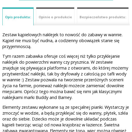
Opis produktu:
Opinie o produkcie
Bezpieczeństwo produktu:
Zestaw kąpielowych naklejek to nowość do zabawy w wannie.
Kąpiel nie musi być nudna, a codzienny obowiązek stanie się
przyjemnoscią.
Tym razem zabawka oferuje coś więcej niż tylko przyklejanie
naklejek do powierzchni wanny czy prysznica. W zestawie
znajduje się pływająca platforma z otworami, do której możemy
przytwierdzać naklejki, tak by dryfowały z całością po tafli wody
w wannie :) Zestaw pozwala na tworzenie przeróżnych scenerii
życia na farmie, ponieważ naklejki możecie zamieniać dowolnie
miejscami. Oprócz tego można bawić się nimi jak klasycznymi
naklejkami marki Buddy and Barney.
Elementy zestawu wykonane są ze specjalnej pianki. Wystarczy je
zmoczyć w wodzie, a będą przyklejać się do wanny, płytek, szkła
oraz do siebie. Dziecko może je dowolnie układać podczas
kąpieli tworząc wciąż od nowa krajobraz w łazience. Świetna
zabawa gwarantowana. Elementy nie toną, więc można również