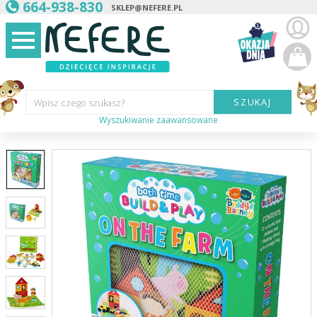
664-938-830
SKLEP@NEFERE.PL
SZUKAJ
Wpisz czego szukasz?
Wyszukiwanie zaawansowane
Marka:
Kategoria:
Wiek
dziecka:
Płeć dziecka:
Cena od:
Cena do: