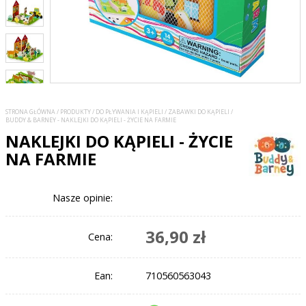
STRONA GŁÓWNA
/
PRODUKTY
/
DO PŁYWANIA I KĄPIELI
/
ZABAWKI DO KĄPIELI
/
BUDDY & BARNEY - NAKLEJKI DO KĄPIELI - ŻYCIE NA FARMIE
NAKLEJKI DO KĄPIELI - ŻYCIE
NA FARMIE
Nasze opinie:
36,90 zł
Cena:
Ean:
710560563043