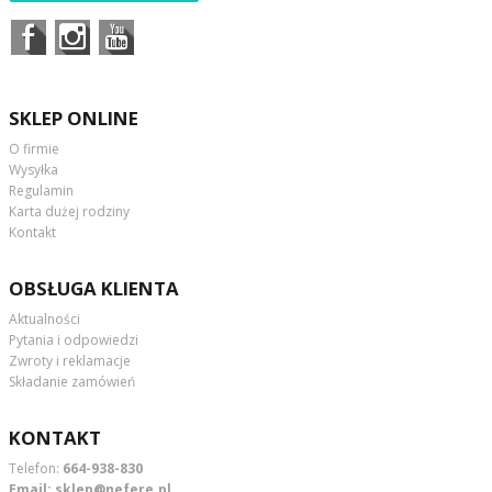
SKLEP ONLINE
O firmie
Wysyłka
Regulamin
Karta dużej rodziny
Kontakt
OBSŁUGA KLIENTA
Aktualności
Pytania i odpowiedzi
Zwroty i reklamacje
Składanie zamówień
KONTAKT
Telefon:
664-938-830
Email:
sklep@nefere.pl