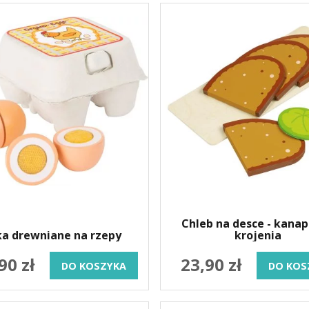
Chleb na desce - kanap
ka drewniane na rzepy
krojenia
90 zł
23,90 zł
DO KOSZYKA
DO KOS