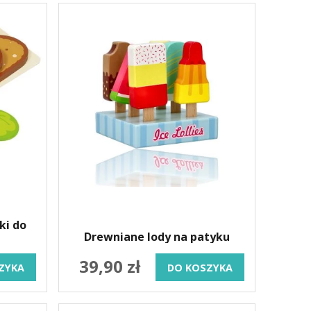
ki do
Drewniane lody na patyku
39,90 zł
ZYKA
DO KOSZYKA