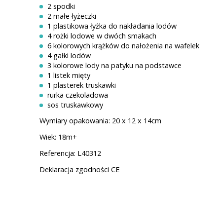
2 spodki
2 małe łyżeczki
1 plastikowa łyżka do nakładania lodów
4 rożki lodowe w dwóch smakach
6 kolorowych krążków do nałożenia na wafelek
4 gałki lodów
3 kolorowe lody na patyku na podstawce
1 listek mięty
1 plasterek truskawki
rurka czekoladowa
sos truskawkowy
Wymiary opakowania: 20 x 12 x 14cm
Wiek: 18m+
Referencja: L40312
Deklaracja zgodności CE