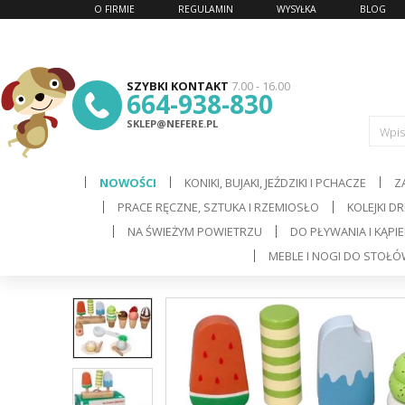
O FIRMIE
REGULAMIN
WYSYŁKA
BLOG
SZYBKI KONTAKT
7.00 - 16.00
664-938-830
SKLEP@NEFERE.PL
Wpis
NOWOŚCI
KONIKI, BUJAKI, JEŹDZIKI I PCHACZE
Z
PRACE RĘCZNE, SZTUKA I RZEMIOSŁO
KOLEJKI D
d
NA ŚWIEŻYM POWIETRZU
DO PŁYWANIA I KĄPIE
MEBLE I NOGI DO STOŁ
C