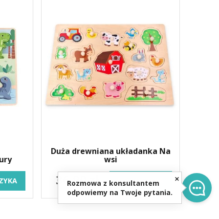
Duża drewniana układanka Na
ury
wsi
36,90 zł
ZYKA
DO KOSZYKA
Rozmowa z konsultantem
odpowiemy na Twoje pytania.