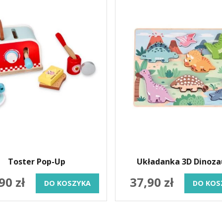
Toster Pop-Up
Układanka 3D Dinoza
90 zł
37,90 zł
DO KOSZYKA
DO KOS