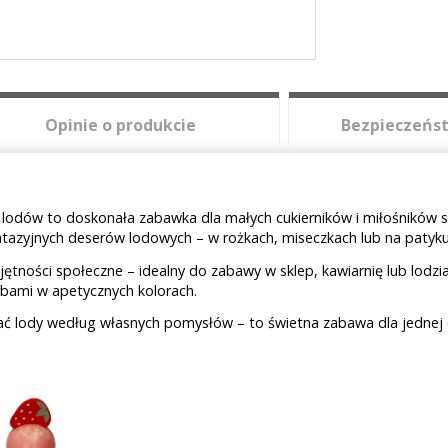
Opinie o produkcie
Bezpieczeńst
odów to doskonała zabawka dla małych cukierników i miłośników sł
ntazyjnych deserów lodowych – w rożkach, miseczkach lub na patyku
ętności społeczne – idealny do zabawy w sklep, kawiarnię lub lodzi
bami w apetycznych kolorach.
ć lody według własnych pomysłów – to świetna zabawa dla jednej os