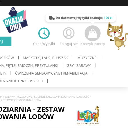
Y
Do darmowej wysyłki brakuje:
100 zł
AJ
Czas Wysyłki
Zaloguj się
Koszyk pusty
LUSZKÓW
MASKOTKI, LALKI, PLUSZAKI
MUZYCZNE
A, PĘTLE, SMOCZKI, PRZYTULANKI
GRY I ZABAWY
ŻETY
ĆWICZENIA SENSORYCZNE I REHABILITACJA
LA SZKÓŁ I PRZEDSZKOLI
TY
/
ZABAWKI ROZWOJOWE
/
KUCHNIE I AKCESORIA KUCHENNE
/
ŻYWNOŚĆ
/
 - ZESTAW DO SERWOWANIA LODÓW
ZIARNIA - ZESTAW
OWANIA LODÓW