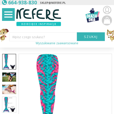
664-938-830
SKLEP@NEFERE.PL
SZUKAJ
Wpisz czego szukasz?
Wyszukiwanie zaawansowane
Marka:
Kategoria:
Wiek
dziecka:
Płeć dziecka:
Cena od:
Cena do: