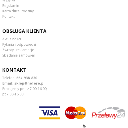
Wysyłka
Regulamin
Karta dużej rodziny
Kontakt
OBSŁUGA KLIENTA
Aktualności
Pytania i odpowiedzi
Zwroty i reklamacje
Składanie zamówień
KONTAKT
Telefon:
664-938-830
Email:
sklep@nefere.pl
Pracujemy pn-cz 7:00-16:00,
pt 7.00-16.00