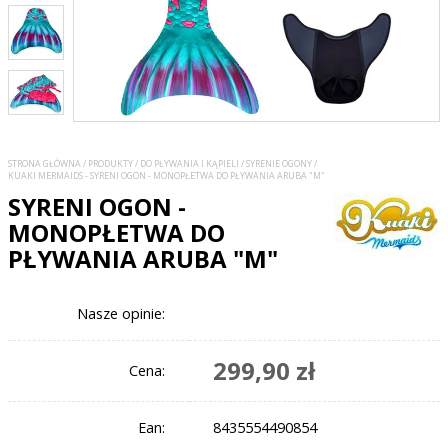
STRONA GŁÓWNA
/
PRODUKTY
/
DO PŁYWANIA I KĄPIELI
/
SYRENIE OGONY
/
KUAKI MERMAIDS - SYRENI OGON - MONOPŁETWA DO PŁYWANIA ARUBA "M"
SYRENI OGON -
MONOPŁETWA DO
PŁYWANIA ARUBA "M"
Nasze opinie:
299,90 zł
Cena:
Ean:
8435554490854