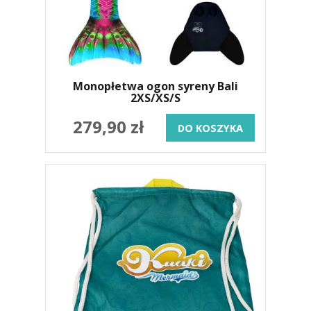
Monopłetwa ogon syreny Bali
2XS/XS/S
279,90 zł
DO KOSZYKA