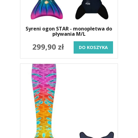
Syreni ogon STAR - monopłetwa do
pływania M/L
299,90 zł
DO KOSZYKA