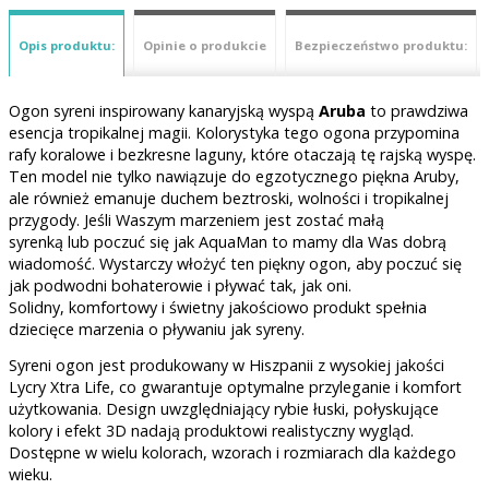
Opis produktu:
Opinie o produkcie
Bezpieczeństwo produktu:
Ogon syreni inspirowany kanaryjską wyspą
Aruba
to prawdziwa
esencja tropikalnej magii. Kolorystyka tego ogona przypomina
rafy koralowe i bezkresne laguny, które otaczają tę rajską wyspę.
Ten model nie tylko nawiązuje do egzotycznego piękna Aruby,
ale również emanuje duchem beztroski, wolności i tropikalnej
przygody. Jeśli Waszym marzeniem jest zostać małą
syrenką lub poczuć się jak AquaMan to mamy dla Was dobrą
wiadomość. Wystarczy włożyć ten piękny ogon, aby poczuć się
jak podwodni bohaterowie i pływać tak, jak oni.
Solidny, komfortowy i świetny jakościowo produkt spełnia
dziecięce marzenia o pływaniu jak syreny.
Syreni ogon jest produkowany w Hiszpanii z wysokiej jakości
Lycry Xtra Life, co gwarantuje optymalne przyleganie i komfort
użytkowania. Design uwzględniający rybie łuski, połyskujące
kolory i efekt 3D nadają produktowi realistyczny wygląd.
Dostępne w wielu kolorach, wzorach i rozmiarach dla każdego
wieku.