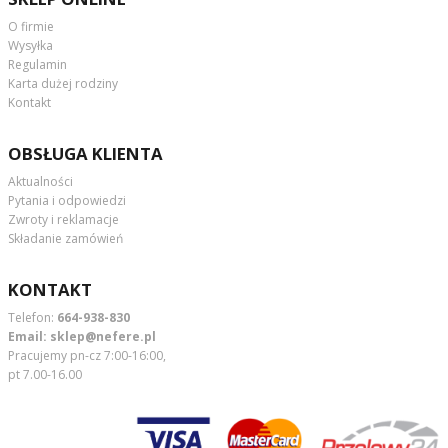
O firmie
Wysyłka
Regulamin
Karta dużej rodziny
Kontakt
OBSŁUGA KLIENTA
Aktualności
Pytania i odpowiedzi
Zwroty i reklamacje
Składanie zamówień
KONTAKT
Telefon:
664-938-830
Email:
sklep@nefere.pl
Pracujemy pn-cz 7:00-16:00,
pt 7.00-16.00