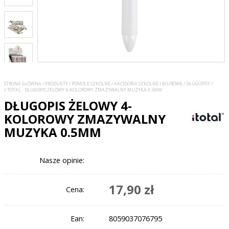
STRONA GŁÓWNA
/
PRODUKTY
/
POMOCE SZKOLNE
/
AKCESORIA SZKOLNE I BIUROWE
/
DŁUGOPISY
/
I-TOTAL - DŁUGOPIS ŻELOWY 4-KOLOROWY ZMAZYWALNY MUZYKA 0.5MM
DŁUGOPIS ŻELOWY 4-
KOLOROWY ZMAZYWALNY
MUZYKA 0.5MM
Nasze opinie:
17,90 zł
Cena:
Ean:
8059037076795