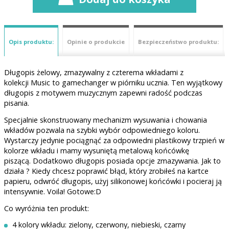
Opis produktu:
Opinie o produkcie
Bezpieczeństwo produktu:
Długopis żelowy, zmazywalny z czterema wkładami z
kolekcji Music to gamechanger w piórniku ucznia. Ten wyjątkowy
długopis z motywem muzycznym zapewni radość podczas
pisania.
Specjalnie skonstruowany mechanizm wysuwania i chowania
wkładów pozwala na szybki wybór odpowiedniego koloru.
Wystarczy jedynie pociągnąć za odpowiedni plastikowy trzpień w
kolorze wkładu i mamy wysuniętą metalową końcówkę
piszącą. Dodatkowo długopis posiada opcje zmazywania. Jak to
działa ? Kiedy chcesz poprawić błąd, który zrobiłeś na kartce
papieru, odwróć długopis, użyj silikonowej końcówki i pocieraj ją
intensywnie. Voila! Gotowe:D
Co wyróżnia ten produkt:
4 kolory wkładu: zielony, czerwony, niebieski, czarny