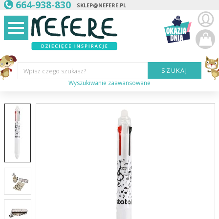
664-938-830
SKLEP@NEFERE.PL
SZUKAJ
Wpisz czego szukasz?
Wyszukiwanie zaawansowane
Marka:
Kategoria:
Wiek
dziecka:
Płeć dziecka:
Cena od:
Cena do: