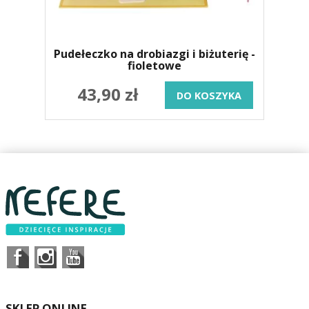
Pudełeczko na drobiazgi i biżuterię -
fioletowe
43,90 zł
DO KOSZYKA
SKLEP ONLINE