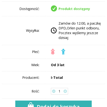
Dostępność:
Produkt dostępny
Zamów do 12:00, a paczkę
DPD,Orlen punkt odbioru,
Wysyłka:
Pocztex wyślemy jeszcze
dzisiaj
Płeć:
Wiek:
Od 3 lat
Producent:
I-Total
Ilość:
Dodaj do koszyka