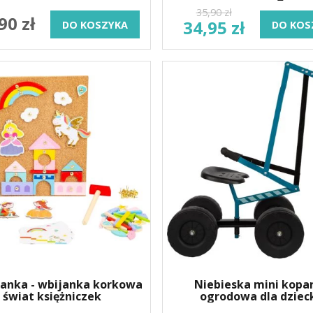
35,90 zł
90 zł
34,95 zł
DO KOSZYKA
DO KOS
janka - wbijanka korkowa
Niebieska mini kopa
świat księżniczek
ogrodowa dla dziec