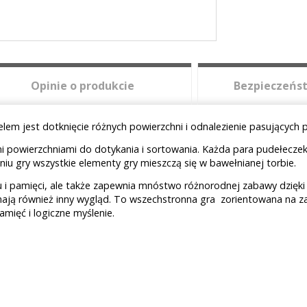
Opinie o produkcie
Bezpieczeńst
elem jest dotknięcie różnych powierzchni i odnalezienie pasujących 
 powierzchniami do dotykania i sortowania. Każda para pudełeczek ma
iu gry wszystkie elementy gry mieszczą się w bawełnianej torbie.
u i pamięci, ale także zapewnia mnóstwo różnorodnej zabawy dzięk
ają również inny wygląd. To wszechstronna gra zorientowana na za
mięć i logiczne myślenie.