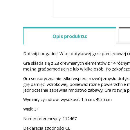
Opis produktu:
Dotknij i odgadnij! W tej dotykowej grze pamięciowej c
Gra składa się z 28 drewnianych elementów z 14 różnymi
można grać samodzielnie lub w kilka osób. Po zakończen
Gra sensoryczna nie tylko wspiera rozwój zmysłu dotyk
grę pamięci wzrokowej, ponieważ różne powierzchnie m
jednocześnie zapewnia mnóstwo zabawy! Gra rozwija pa
Wymiary cylindrów: wysokość: 1.5 cm, Φ5.5 cm
Wiek: 3+
Numer referencyjny: 112467
Deklaracja zgodności CE