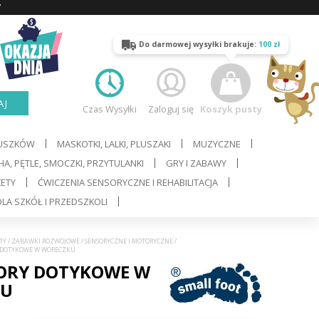
Y
Do darmowej wysyłki brakuje:
100 zł
AJ
Czas Wysyłki
Zaloguj się
Koszyk pusty
LUSZKÓW
MASKOTKI, LALKI, PLUSZAKI
MUZYCZNE
A, PĘTLE, SMOCZKI, PRZYTULANKI
GRY I ZABAWY
ŻETY
ĆWICZENIA SENSORYCZNE I REHABILITACJA
LA SZKÓŁ I PRZEDSZKOLI
TY
/
ZABAWKI ROZWOJOWE
/
SENSORYCZNE I MOTORYCZNE
/
Y DOTYKOWE W WORECZKU
ORY DOTYKOWE W
KU