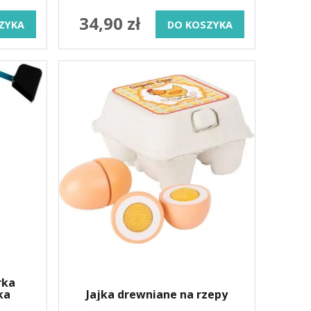
34,90 zł
ZYKA
DO KOSZYKA
rka
ka
Jajka drewniane na rzepy