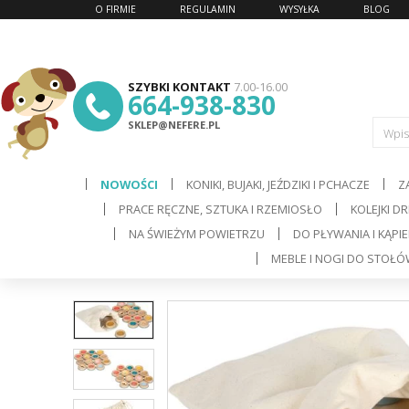
O FIRMIE
REGULAMIN
WYSYŁKA
BLOG
SZYBKI KONTAKT
7.00-16.00
664-938-830
SKLEP@NEFERE.PL
Wpis
NOWOŚCI
KONIKI, BUJAKI, JEŹDZIKI I PCHACZE
Z
PRACE RĘCZNE, SZTUKA I RZEMIOSŁO
KOLEJKI D
d
NA ŚWIEŻYM POWIETRZU
DO PŁYWANIA I KĄPIE
MEBLE I NOGI DO STOŁ
C