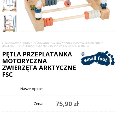
STRONA GŁÓWNA
/
PRODUKTY
/
ĆWICZENIE PALUSZKÓW
/
PĘTLE MOTORYCZNE I LABIRYNTY
/
SMALL FOOT - PĘTLA PRZEPLATANKA MOTORYCZNA ZWIERZĘTA ARKTYCZNE FSC
PĘTLA PRZEPLATANKA
MOTORYCZNA
ZWIERZĘTA ARKTYCZNE
FSC
Nasze opinie:
75,90 zł
Cena: