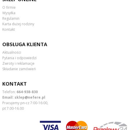
O firmie
Wysyłka
Regulamin
Karta dużej rodziny
Kontakt
OBSŁUGA KLIENTA
Aktualności
Pytania i odpowiedzi
Zwroty i reklamacje
Składanie zamówień
KONTAKT
Telefon:
664-938-830
Email:
sklep@nefere.pl
Pracujemy pn-cz 7:00-16:00,
pt 7.00-16.00