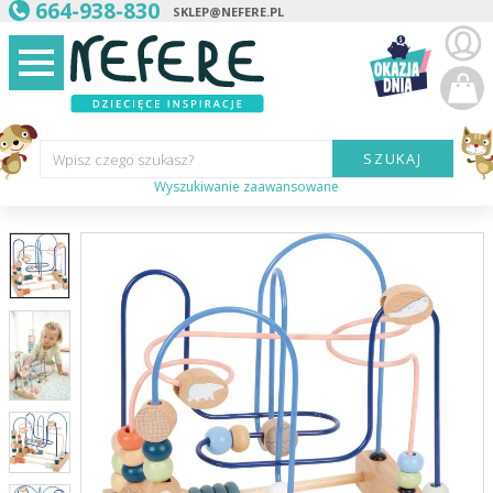
664-938-830
SKLEP@NEFERE.PL
SZUKAJ
Wpisz czego szukasz?
Wyszukiwanie zaawansowane
Marka:
Kategoria:
Wiek
dziecka:
Płeć dziecka:
Cena od:
Cena do: