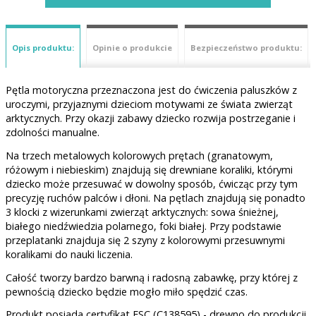
Opis produktu:
Opinie o produkcie
Bezpieczeństwo produktu:
Pętla motoryczna przeznaczona jest do ćwiczenia paluszków z
uroczymi, przyjaznymi dzieciom motywami ze świata zwierząt
arktycznych. Przy okazji zabawy dziecko rozwija postrzeganie i
zdolności manualne.
Na trzech metalowych kolorowych prętach (granatowym,
różowym i niebieskim) znajdują się drewniane koraliki, którymi
dziecko może przesuwać w dowolny sposób, ćwicząc przy tym
precyzję ruchów palców i dłoni. Na pętlach znajdują się ponadto
3 klocki z wizerunkami zwierząt arktycznych: sowa śnieżnej,
białego niedźwiedzia polarnego, foki białej. Przy podstawie
przeplatanki znajduja się 2 szyny z kolorowymi przesuwnymi
koralikami do nauki liczenia.
Całość tworzy bardzo barwną i radosną zabawkę, przy której z
pewnością dziecko będzie mogło miło spędzić czas.
Produkt posiada certyfikat FSC (C138595) - drewno do produkcji