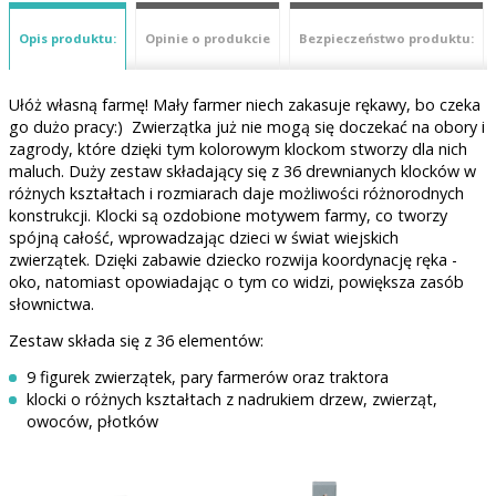
Opis produktu:
Opinie o produkcie
Bezpieczeństwo produktu:
Ułóż własną farmę! Mały farmer niech zakasuje rękawy, bo czeka
go dużo pracy:) Zwierzątka już nie mogą się doczekać na obory i
zagrody, które dzięki tym kolorowym klockom stworzy dla nich
maluch. Duży zestaw składający się z 36 drewnianych klocków w
różnych kształtach i rozmiarach daje możliwości różnorodnych
konstrukcji. Klocki są ozdobione motywem farmy, co tworzy
spójną całość, wprowadzając dzieci w świat wiejskich
zwierzątek. Dzięki zabawie dziecko rozwija koordynację ręka -
oko, natomiast opowiadając o tym co widzi, powiększa zasób
słownictwa.
Zestaw składa się z 36 elementów:
9 figurek zwierzątek, pary farmerów oraz traktora
klocki o różnych kształtach z nadrukiem drzew, zwierząt,
owoców, płotków