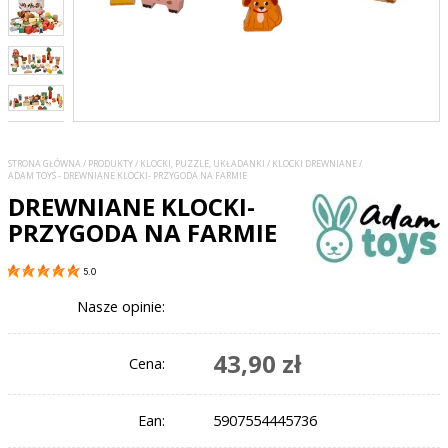
STRONA GŁÓWNA
/
PRODUKTY
/
KLOCKI, PUZZLE, UKŁADANKI
/
KLOCKI DREWNIANE
/
ADAM TOYS - DREWNIANE KLOCKI- PRZYGODA NA FARMIE
DREWNIANE KLOCKI-
PRZYGODA NA FARMIE
5.0
Nasze opinie:
43,90 zł
Cena:
Ean:
5907554445736