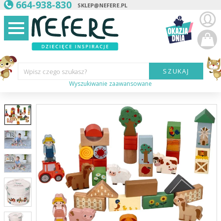
664-938-830
SKLEP@NEFERE.PL
SZUKAJ
Wpisz czego szukasz?
Wyszukiwanie zaawansowane
Marka:
Kategoria:
Wiek
dziecka:
Płeć dziecka:
Cena od:
Cena do: