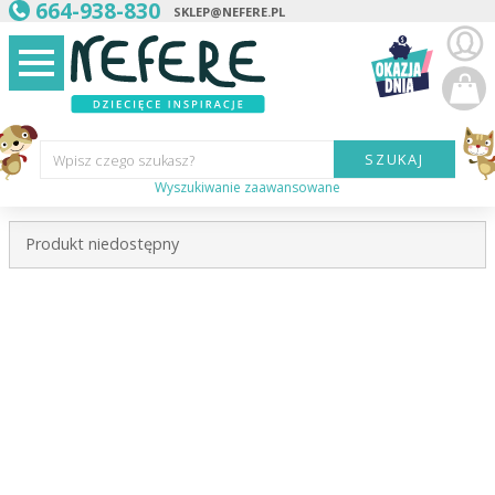
664-938-830
SKLEP@NEFERE.PL
SZUKAJ
Wpisz czego szukasz?
Wyszukiwanie zaawansowane
Marka:
Produkt niedostępny
Kategoria:
Wiek
dziecka:
Płeć dziecka:
Cena od:
Cena do: