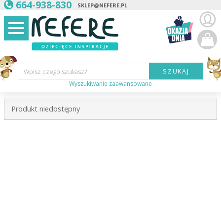
664-938-830
SKLEP@NEFERE.PL
SZUKAJ
Wpisz czego szukasz?
Wyszukiwanie zaawansowane
Marka:
Produkt niedostępny
Kategoria:
Wiek
dziecka:
Płeć dziecka:
Cena od:
Cena do: