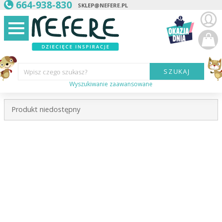
664-938-830
SKLEP@NEFERE.PL
SZUKAJ
Wpisz czego szukasz?
Wyszukiwanie zaawansowane
Marka:
Produkt niedostępny
Kategoria:
Wiek
dziecka:
Płeć dziecka:
Cena od:
Cena do: