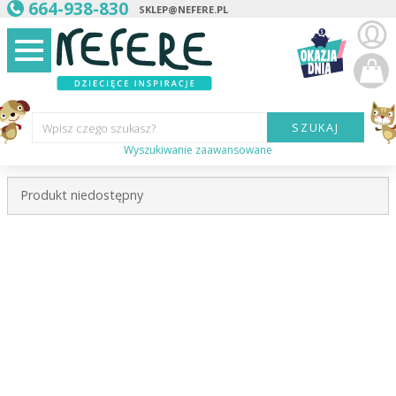
664-938-830
SKLEP@NEFERE.PL
SZUKAJ
Wpisz czego szukasz?
Wyszukiwanie zaawansowane
Marka:
Produkt niedostępny
Kategoria:
Wiek
dziecka:
Płeć dziecka:
Cena od:
Cena do: