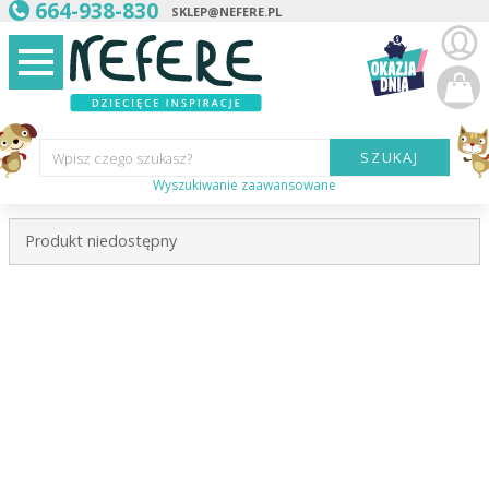
664-938-830
SKLEP@NEFERE.PL
SZUKAJ
Wpisz czego szukasz?
Wyszukiwanie zaawansowane
Marka:
Produkt niedostępny
Kategoria:
Wiek
dziecka:
Płeć dziecka:
Cena od:
Cena do: