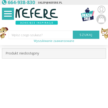
664-938-830
SKLEP@NEFERE.PL
SZUKAJ
Wpisz czego szukasz?
Wyszukiwanie zaawansowane
Marka:
Produkt niedostępny
Kategoria:
Wiek
dziecka:
Płeć dziecka:
Cena od:
Cena do: