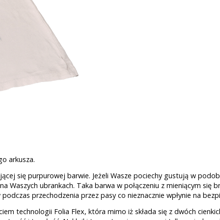
go arkusza.
ącej się purpurowej barwie. Jeżeli Wasze pociechy gustują w podo
na Waszych ubrankach. Taka barwa w połączeniu z mieniącym się 
ów podczas przechodzenia przez pasy co nieznacznie wpłynie na bez
em technologii Folia Flex, która mimo iż składa się z dwóch cienki