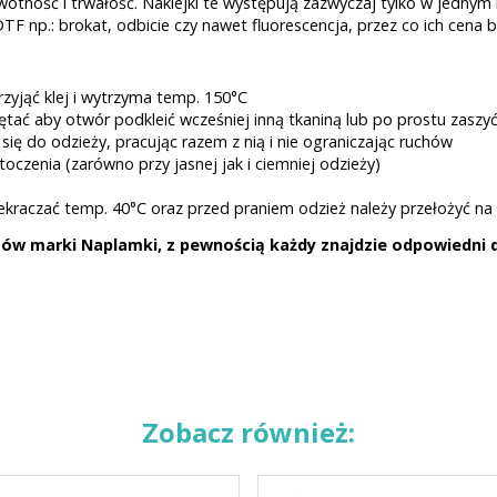
wotność i trwałość. Naklejki te występują zazwyczaj tylko w jednym
TF np.: brokat, odbicie czy nawet fluorescencja, przez co ich cena
rzyjąć klej i wytrzyma temp. 150°C
tać aby otwór podkleić wcześniej inną tkaniną lub po prostu zaszy
ę do odzieży, pracując razem z nią i nie ograniczając ruchów
oczenia (zarówno przy jasnej jak i ciemniej odzieży)
zekraczać temp. 40°C oraz przed praniem odzież należy przełożyć na 
w marki Naplamki, z pewnością każdy znajdzie odpowiedni dl
Zobacz również: