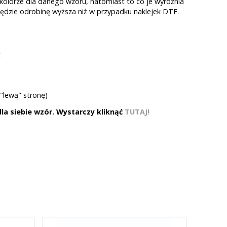
 kolorze dla danego wzoru, natomiast to co je wyróżnia
 będzie odrobinę wyższa niż w przypadku naklejek DTF.
ć
"lewą" stronę)
a siebie wzór. Wystarczy kliknąć
TUTAJ!