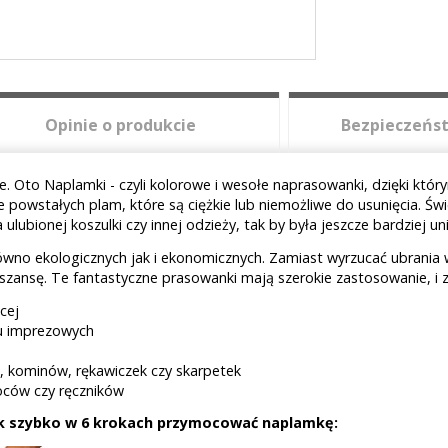
Opinie o produkcie
Bezpieczeńst
Oto Naplamki - czyli kolorowe i wesołe naprasowanki, dzięki który
owstałych plam, które są ciężkie lub niemożliwe do usunięcia. Świ
ulubionej koszulki czy innej odzieży, tak by była jeszcze bardziej u
równo ekologicznych jak i ekonomicznych. Zamiast wyrzucać ubrani
ansę. Te fantastyczne prasowanki mają szerokie zastosowanie, i z
cej
tu imprezowych
w, kominów, rękawiczek czy skarpetek
oców czy ręczników
jak szybko w 6 krokach przymocować naplamkę: