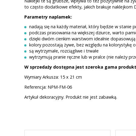
Naklejki te są grubsze, wpływa to też pozytywnie na ży
to często dodatkowe efekty, jakich brakuje naklejkom D
Parametry naplamek:
nadają się na każdy materiał, który będzie w stanie p
podczas prasowania na większej dziurce, warto pamię
dzięki dwóm cienkim warstwom idealnie dopasowują si
kolory pozostają żywe, bez względu na kolorystykę ot
są wytrzymałe, rozciągliwe i trwałe
wytrzymują pranie ręczne lub w pralce (nie należy pr
W sprzedaży dostępna jest szeroka gama produktó
Wymiary Arkusza: 15 x 21 cm
Referencja: NPM-FM-06
Artykuł dekoracyjny. Produkt nie jest zabawką.