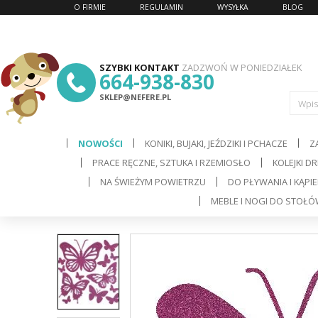
O FIRMIE
REGULAMIN
WYSYŁKA
BLOG
SZYBKI KONTAKT
ZADZWOŃ W PONIEDZIAŁEK
664-938-830
SKLEP@NEFERE.PL
Wpis
NOWOŚCI
KONIKI, BUJAKI, JEŹDZIKI I PCHACZE
Z
PRACE RĘCZNE, SZTUKA I RZEMIOSŁO
KOLEJKI D
d
NA ŚWIEŻYM POWIETRZU
DO PŁYWANIA I KĄPIE
MEBLE I NOGI DO STOŁ
C