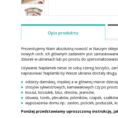
Opis produktu:
Prezentujemy Wam absolutną nowość w Naszym sklepie. 
nowych cech. Ich głównym zadaniem jest zamaskowanie p
dziurek w ubraniach lub po prostu do spersonalizowania 
Używanie Naplamek niesie ze sobą szereg korzyści, za
naprasować Naplamki by Wasze ubrania dostały drugą sz
odzieży damskiej, męskiej a w głównej mierze dziecię
strojów sylwestrowych, karnawałowych czy po pros
koszul, koszulek, bluz, dresów, jeansów,
obuwia, toreb, plecaków, piórników, czapek, szalikó
wyposażenia domu np.: zasłon, pościeli, poduszek, k
Poniżej przedstawiamy uproszczoną instrukcję, 