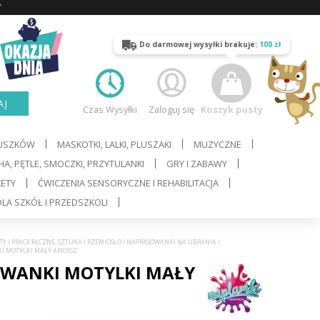
Y
Do darmowej wysyłki brakuje:
100 zł
AJ
Czas Wysyłki
Zaloguj się
Koszyk pusty
LUSZKÓW
MASKOTKI, LALKI, PLUSZAKI
MUZYCZNE
A, PĘTLE, SMOCZKI, PRZYTULANKI
GRY I ZABAWY
ŻETY
ĆWICZENIA SENSORYCZNE I REHABILITACJA
LA SZKÓŁ I PRZEDSZKOLI
TY
/
PRACE RĘCZNE, SZTUKA I RZEMIOSŁO
/
NAPRASOWANKI NA UBRANIA
/
I MOTYLKI MAŁY ARKUSZ
WANKI MOTYLKI MAŁY