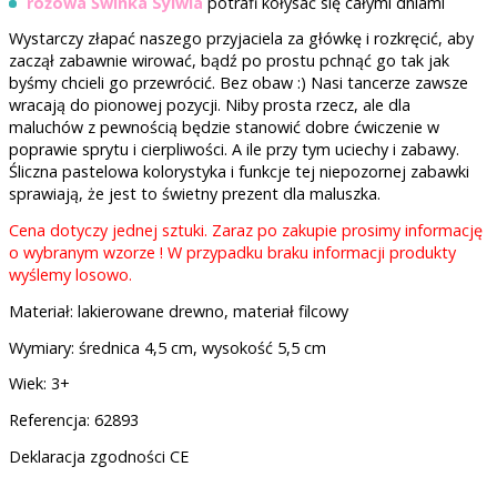
różowa Świnka Sylwia
potrafi kołysać się całymi dniami
Wystarczy złapać naszego przyjaciela za główkę i rozkręcić, aby
zaczął zabawnie wirować, bądź po prostu pchnąć go tak jak
byśmy chcieli go przewrócić. Bez obaw :) Nasi tancerze zawsze
wracają do pionowej pozycji. Niby prosta rzecz, ale dla
maluchów z pewnością będzie stanowić dobre ćwiczenie w
poprawie sprytu i cierpliwości. A ile przy tym uciechy i zabawy.
Śliczna pastelowa kolorystyka i funkcje tej niepozornej zabawki
sprawiają, że jest to świetny prezent dla maluszka.
Cena dotyczy jednej sztuki. Zaraz po zakupie prosimy informację
o wybranym wzorze ! W przypadku braku informacji produkty
wyślemy losowo.
Materiał: lakierowane drewno, materiał filcowy
Wymiary: średnica 4,5 cm, wysokość 5,5 cm
Wiek: 3+
Referencja: 62893
Deklaracja zgodności CE