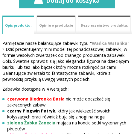
Dodaj do koszyka
Opis produktu:
Opinie o produkcie
Bezpieczeństwo produktu:
Pamiętacie nasze balansujące zabawki typu
"
Wańka Wstańka
"
? Dziś prezentujemy mini model tej ponadczasowej zabawki, w
formie wesołych zwierzątek od znanego producenta zabawek
Goki. Świetnie sprawdzi się jako elegancka figurka na dziecięcym
biurku, lub też jako bączek który można rozkręcić palcami.
Balansujące zwierzaki to fantastyczne zabawki, które z
pewnością przykują uwagę waszych pociech.
Zabawka dostępna w 4 wersjach :
czerwona Biedronka Basia
nie może doczekać się
zakręconych zabaw
czarny Pingwin Patryk,
który jak większość swoich
kołyszących braci również buja się z nogi na nogę
zielona Żabka Żanecia
mająca na koncie setki wykonanych
piruetów