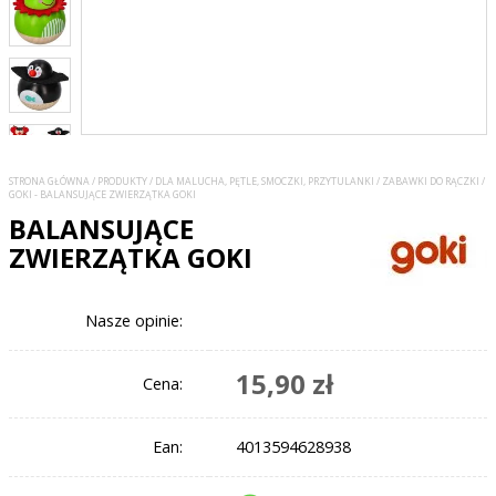
STRONA GŁÓWNA
/
PRODUKTY
/
DLA MALUCHA, PĘTLE, SMOCZKI, PRZYTULANKI
/
ZABAWKI DO RĄCZKI
/
GOKI - BALANSUJĄCE ZWIERZĄTKA GOKI
BALANSUJĄCE
ZWIERZĄTKA GOKI
Nasze opinie:
15,90 zł
Cena:
Ean:
4013594628938