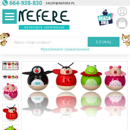
664-938-830
SKLEP@NEFERE.PL
SZUKAJ
Wpisz czego szukasz?
Wyszukiwanie zaawansowane
Marka:
Kategoria:
Wiek
dziecka:
Płeć dziecka:
Cena od:
Cena do: