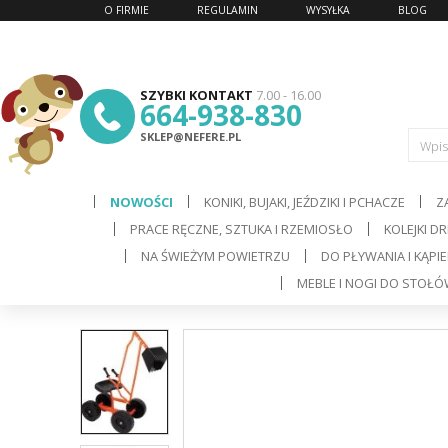
O FIRMIE
REGULAMIN
WYSYŁKA
BLOG
SZYBKI KONTAKT
7.00 - 16.00
664-938-830
SKLEP@NEFERE.PL
Wpis
NOWOŚCI
KONIKI, BUJAKI, JEŹDZIKI I PCHACZE
Z
PRACE RĘCZNE, SZTUKA I RZEMIOSŁO
KOLEJKI D
d
NA ŚWIEŻYM POWIETRZU
DO PŁYWANIA I KĄPIE
MEBLE I NOGI DO STOŁ
C