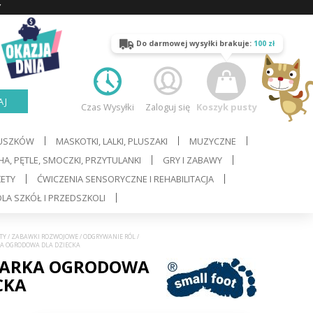
Y
Do darmowej wysyłki brakuje:
100 zł
AJ
Czas Wysyłki
Zaloguj się
Koszyk pusty
LUSZKÓW
MASKOTKI, LALKI, PLUSZAKI
MUZYCZNE
A, PĘTLE, SMOCZKI, PRZYTULANKI
GRY I ZABAWY
ŻETY
ĆWICZENIA SENSORYCZNE I REHABILITACJA
LA SZKÓŁ I PRZEDSZKOLI
TY
/
ZABAWKI ROZWOJOWE
/
ODGRYWANIE RÓL
/
KA OGRODOWA DLA DZIECKA
PARKA OGRODOWA
CKA