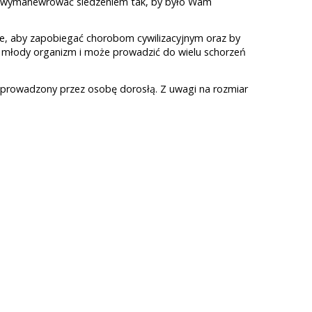
ie wymanewrować siedzeniem tak, by było Wam
e, aby zapobiegać chorobom cywilizacyjnym oraz by
a młody organizm i może prowadzić do wielu schorzeń
zeprowadzony przez osobę dorosłą. Z uwagi na rozmiar