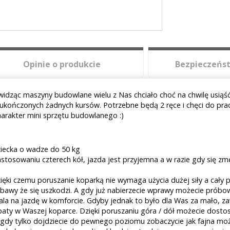
Opinie o produkcie
Bezpieczeńst
 widząc maszyny budowlane wielu z Nas chciało choć na chwilę usiąś
 ukończonych żadnych kursów. Potrzebne będą 2 ręce i chęci do pr
harakter mini sprzętu budowlanego :)
ziecka o wadze do 50 kg
stosowaniu czterech kół, jazda jest przyjemna a w razie gdy się z
ięki czemu poruszanie koparką nie wymaga użycia dużej siły a cały 
bawy że się uszkodzi. A gdy już nabierzecie wprawy możecie próbo
a na jazdę w komforcie. Gdyby jednak to było dla Was za mało, z
ty w Waszej koparce. Dzięki poruszaniu góra / dół możecie dostos
gdy tylko dojdziecie do pewnego poziomu zobaczycie jak fajna mo