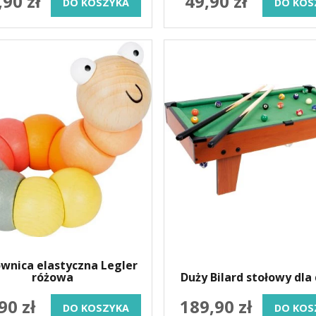
,90 zł
49,90 zł
DO KOSZYKA
DO KOS
wnica elastyczna Legler
różowa
Duży Bilard stołowy dla 
90 zł
189,90 zł
DO KOSZYKA
DO KOS