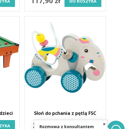
117,90 zł
ZYKA
DO KOSZYKA
dzieci
Słoń do pchania z pętlą FSC
29,90 zł
ZYKA
DO KOSZYKA
Rozmowa z konsultantem