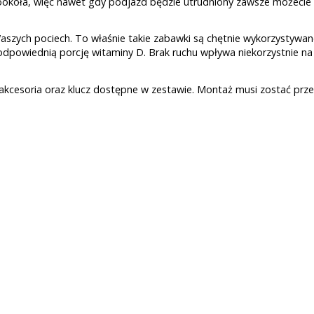
 dookoła, więc nawet gdy podjazd będzie utrudniony zawsze możec
szych pociech. To właśnie takie zabawki są chętnie wykorzystywan
 odpowiednią porcję witaminy D. Brak ruchu wpływa niekorzystnie n
 akcesoria oraz klucz dostępne w zestawie. Montaż musi zostać pr