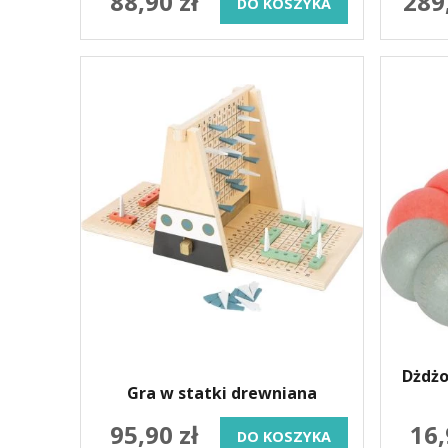
88,90 zł
289
DO KOSZYKA
Dżdżo
Gra w statki drewniana
95,90 zł
16,
DO KOSZYKA