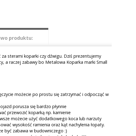
wo produktu:
ć za sterami koparki czy dźwigu. Dziś prezentujemy
acy, a raczej zabawy bo Metalowa Koparka marki Small
męczycie możecie po prostu się zatrzymać i odpocząć w
pojazd porusza się bardzo płynnie
wać przewozić koparką np. kamienie
awsze możecie użyć dodatkowego koca lub narzuty
ować wysokość ramienia oraz kąt nachylenia łopaty.
że być zabawa w budowniczego :)