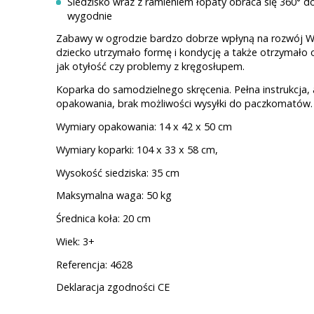
Siedzisko wraz z ramieniem łopaty obraca się 360°
wygodnie
Zabawy w ogrodzie bardzo dobrze wpłyną na rozwój Wa
dziecko utrzymało formę i kondycję a także otrzymało
jak otyłość czy problemy z kręgosłupem.
Koparka do samodzielnego skręcenia. Pełna instrukcja,
opakowania, brak możliwości wysyłki do paczkomatów.
Wymiary opakowania: 14 x 42 x 50 cm
Wymiary koparki: 104 x 33 x 58 cm,
Wysokość siedziska: 35 cm
Maksymalna waga: 50 kg
Średnica koła: 20 cm
Wiek: 3+
Referencja: 4628
Deklaracja zgodności CE