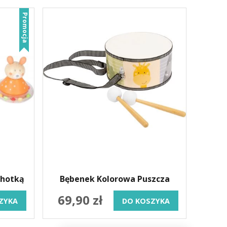
Promocja
Bębenek Kolorowa Puszcza
chotką
69,90 zł
ZYKA
DO KOSZYKA