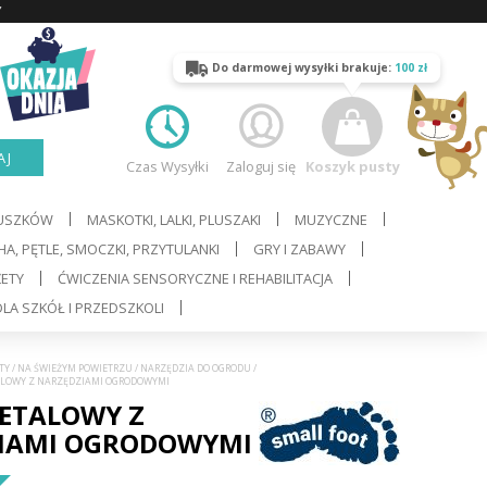
Y
Do darmowej wysyłki brakuje:
100 zł
AJ
Czas Wysyłki
Zaloguj się
Koszyk pusty
LUSZKÓW
MASKOTKI, LALKI, PLUSZAKI
MUZYCZNE
A, PĘTLE, SMOCZKI, PRZYTULANKI
GRY I ZABAWY
ŻETY
ĆWICZENIA SENSORYCZNE I REHABILITACJA
LA SZKÓŁ I PRZEDSZKOLI
TY
/
NA ŚWIEŻYM POWIETRZU
/
NARZĘDZIA DO OGRODU
/
ALOWY Z NARZĘDZIAMI OGRODOWYMI
ETALOWY Z
IAMI OGRODOWYMI