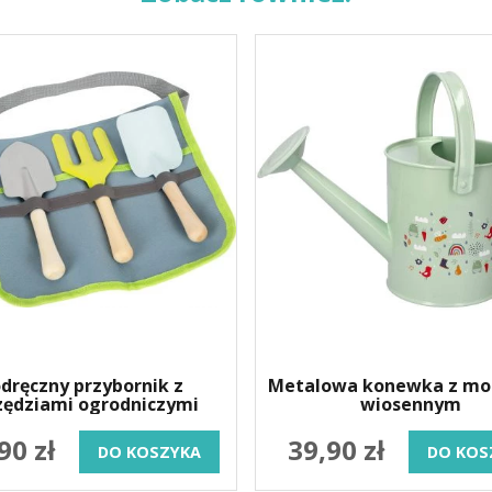
dręczny przybornik z
Metalowa konewka z m
zędziami ogrodniczymi
wiosennym
90 zł
39,90 zł
DO KOSZYKA
DO KOS