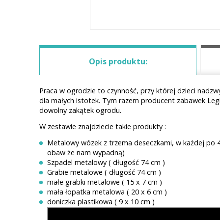
Opis produktu:
Praca w ogrodzie to czynność, przy której dzieci nadz
dla małych istotek. Tym razem producent zabawek Legl
dowolny zakątek ogrodu.
W zestawie znajdziecie takie produkty :
Metalowy wózek z trzema deseczkami, w każdej po 4 
obaw że nam wypadną)
Szpadel metalowy ( długość 74 cm )
Grabie metalowe ( długość 74 cm )
małe grabki metalowe ( 15 x 7 cm )
mała łopatka metalowa ( 20 x 6 cm )
doniczka plastikowa ( 9 x 10 cm )