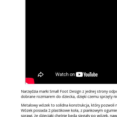
Narzędzia marki Small Foot Design z jednej strony odp
dobrane rozmiarem do dziecka, dzięki czemu sprzęty nie 
Metalowy wózek to solidna konstrukcja, który pozwoli 
Wózek posiada 2 plastikowe koła, z piankowym ogumie
sprawi, że dzieciaki chętnie będą sięgały po wózek, 