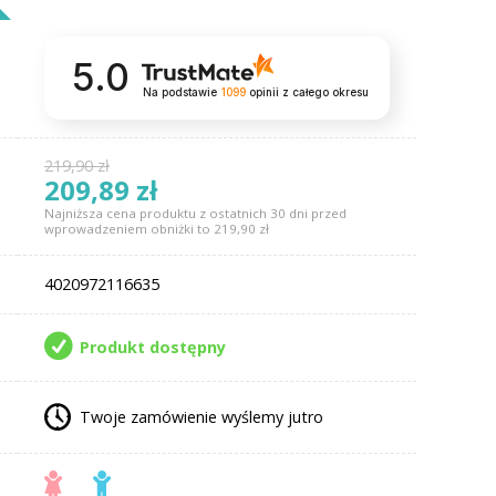
5.0
Na podstawie
1099
opinii
z całego okresu
219,90 zł
209,89 zł
Najniższa cena produktu z ostatnich 30 dni przed
wprowadzeniem obniżki to 219,90 zł
4020972116635
Produkt dostępny
Twoje zamówienie wyślemy jutro