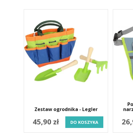
Po
Zestaw ogrodnika - Legler
nar
45,90 zł
26,
DO KOSZYKA