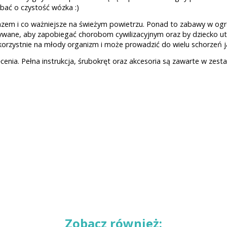
bać o czystość wózka :)
azem i co ważniejsze na świeżym powietrzu. Ponad to zabawy w og
tywane, aby zapobiegać chorobom cywilizacyjnym oraz by dziecko u
korzystnie na młody organizm i może prowadzić do wielu schorzeń j
enia. Pełna instrukcja, śrubokręt oraz akcesoria są zawarte w ze
Zobacz również: