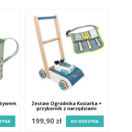
otywem
Zestaw Ogrodnika Kosiarka +
przybornik z narzędziami
199,90 zł
ZYKA
DO KOSZYKA