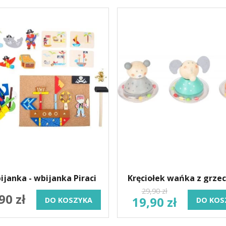
ijanka - wbijanka Piraci
Kręciołek wańka z grze
29,90 zł
90 zł
19,90 zł
DO KOSZYKA
DO KOS