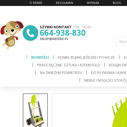
O FIRMIE
REGULAMIN
WYSYŁKA
BLOG
SZYBKI KONTAKT
7.00 - 16.00
664-938-830
SKLEP@NEFERE.PL
Wpis
NOWOŚCI
KONIKI, BUJAKI, JEŹDZIKI I PCHACZE
Z
PRACE RĘCZNE, SZTUKA I RZEMIOSŁO
KOLEJKI D
d
NA ŚWIEŻYM POWIETRZU
DO PŁYWANIA I KĄPIE
MEBLE I NOGI DO STOŁ
C