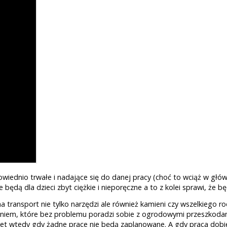
owiednio trwałe i nadające się do danej pracy (choć to wciąż w głó
będą dla dzieci zbyt ciężkie i nieporęczne a to z kolei sprawi, że bę
na transport nie tylko narzędzi ale również kamieni czy wszelkieg
niem, które bez problemu poradzi sobie z ogrodowymi przeszkodam
nawet wtedy gdy żadne prace nie będą zaplanowane. A gdy praca do