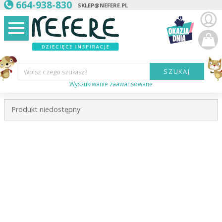
664-938-830
SKLEP@NEFERE.PL
SZUKAJ
Wpisz czego szukasz?
Wyszukiwanie zaawansowane
Marka:
Produkt niedostępny
Kategoria:
Wiek
dziecka:
Płeć dziecka:
Cena od:
Cena do: