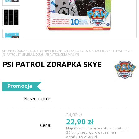
STRONA GŁÓWNA
/
PRODUKTY
/
PRACE RĘCZNE, SZTUKA I RZEMIOSŁO
/
PRACE RĘCZNE I PLASTYCZNE
/
PSI PATROL BY MELISSA & DOUG - PSI PATROL ZDRAPKA SKYE
PSI PATROL ZDRAPKA SKYE
Promocja
Nasze opinie:
24,00 zł
22,90 zł
Cena:
Najniższa cena produktu z ostatnich
30 dni przed wprowadzeniem
obniżki to 24,00 zł