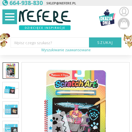
664-938-830
SKLEP@NEFERE.PL
SZUKAJ
Wpisz czego szukasz?
Wyszukiwanie zaawansowane
Marka:
Kategoria:
Wiek
dziecka:
Płeć dziecka:
Cena od:
Cena do: