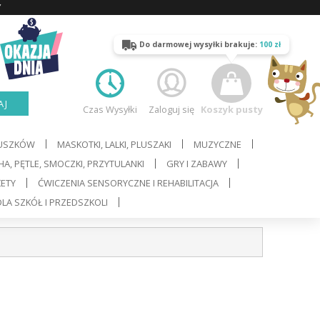
Y
Do darmowej wysyłki brakuje:
100 zł
AJ
Czas Wysyłki
Zaloguj się
Koszyk pusty
LUSZKÓW
MASKOTKI, LALKI, PLUSZAKI
MUZYCZNE
A, PĘTLE, SMOCZKI, PRZYTULANKI
GRY I ZABAWY
ŻETY
ĆWICZENIA SENSORYCZNE I REHABILITACJA
LA SZKÓŁ I PRZEDSZKOLI