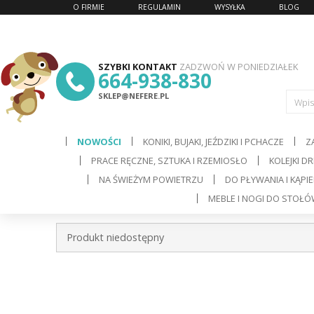
O FIRMIE
REGULAMIN
WYSYŁKA
BLOG
SZYBKI KONTAKT
ZADZWOŃ W PONIEDZIAŁEK
664-938-830
SKLEP@NEFERE.PL
Wpis
NOWOŚCI
KONIKI, BUJAKI, JEŹDZIKI I PCHACZE
Z
PRACE RĘCZNE, SZTUKA I RZEMIOSŁO
KOLEJKI D
d
NA ŚWIEŻYM POWIETRZU
DO PŁYWANIA I KĄPIE
MEBLE I NOGI DO STOŁ
C
Produkt niedostępny