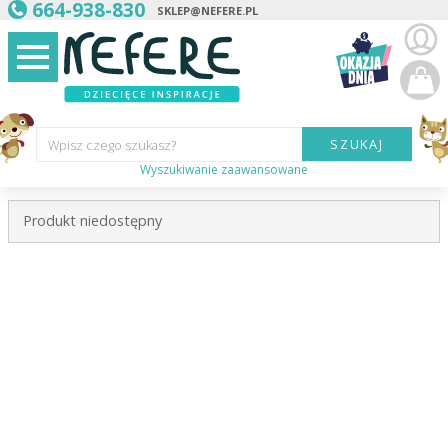
664-938-830
SKLEP@NEFERE.PL
SZUKAJ
Wpisz czego szukasz?
Wyszukiwanie zaawansowane
Marka:
Produkt niedostępny
Kategoria:
Wiek
dziecka:
Płeć dziecka:
Cena od:
Cena do: