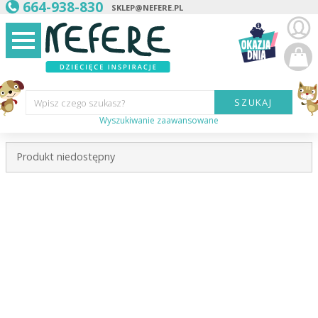
664-938-830
SKLEP@NEFERE.PL
SZUKAJ
Wpisz czego szukasz?
Wyszukiwanie zaawansowane
Marka:
Produkt niedostępny
Kategoria:
Wiek
dziecka:
Płeć dziecka:
Cena od:
Cena do: