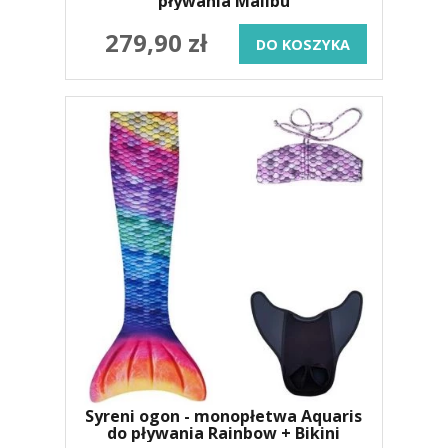
pływania Malibu
279,90 zł
DO KOSZYKA
Syreni ogon - monopłetwa Aquaris
do pływania Rainbow + Bikini