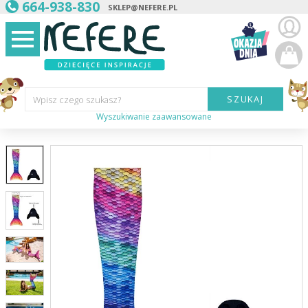
664-938-830
SKLEP@NEFERE.PL
SZUKAJ
Wpisz czego szukasz?
Wyszukiwanie zaawansowane
Marka:
Kategoria:
Wiek
dziecka:
Płeć dziecka:
Cena od:
Cena do: