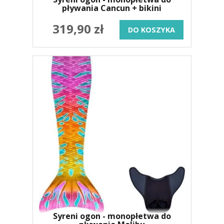
pływania Cancun + bikini
319,90 zł
DO KOSZYKA
Syreni ogon - monopłetwa do