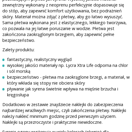
zewnętrzny wykonany z neoprenu perfekcyjnie dopasowuje się
do stóp, aby zapewnić komfort użytkowania, bez podrażnień
skóry. Materiał można zdjąć z płetwy, aby go łatwo wysuszyć.
Sama płetwa wykonana jest z elastycznego, lekkiego tworzywa,
co pozwala na jej łatwe poruszanie w wodzie. Płetwa jest
zakończona zaokrąglonym brzegiem, aby zapewnić pełne
bezpieczeństwo.
Zalety produktu:
fantastyczny, realistyczny wygląd
wysokiej jakości materiały np. Lycra Xtra Life odporna na chlor
i sól morską
bezpieczeństwo - płetwa ma zaokrąglone brzegi, a materiał, w
który wkłada się stopy nie obciera skóry
pływanie jak syrena świetnie wpływa na mięśnie brzucha i
kręgosłupa
Dodatkowo w zestawie znajdziecie naklejki do zabezpieczenia
najbardziej wrażliwych miejsc, czyli zakończenia płetwy. Naklejki
należy nakleić minimum godzinę przed pierwszym użyciem.
Naklejki są przezroczyste i praktycznie niewidoczne.
Syrenie ogony występują w wielu kolorach (również dla