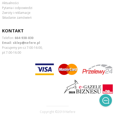
Aktualności
Pytania i odpowiedzi
Zwroty i reklamacje
Składanie zamówień
KONTAKT
Telefon:
664-938-830
Email:
sklep@nefere.pl
Pracujemy pn-cz 7:00-16:00,
pt 7.00-16.00
Copyright ©2019
Nefere