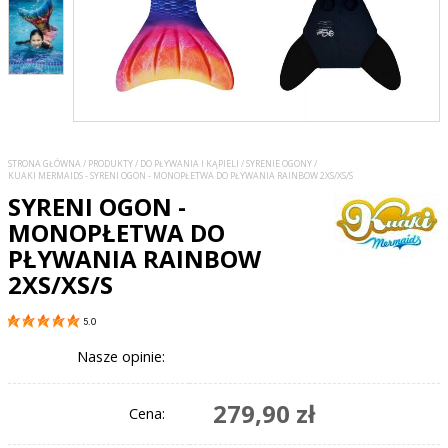
STRONA GŁÓWNA
/
PRODUKTY
/
DO PŁYWANIA I KĄPIELI
/
SYRENIE OGONY
/
KUAKI MERMAIDS - SYRENI OGON - MONOPŁETWA DO PŁYWANIA RAINBOW 2XS/XS/S
SYRENI OGON -
MONOPŁETWA DO
PŁYWANIA RAINBOW
2XS/XS/S
5.0
Nasze opinie:
279,90 zł
Cena: