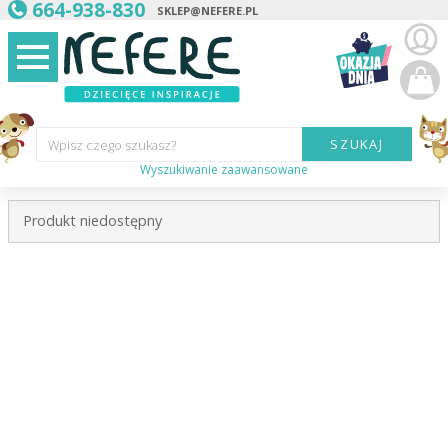
664-938-830
SKLEP@NEFERE.PL
SZUKAJ
Wpisz czego szukasz?
Wyszukiwanie zaawansowane
Marka:
Produkt niedostępny
Kategoria:
Wiek
dziecka:
Płeć dziecka:
Cena od:
Cena do: