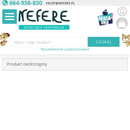
664-938-830
SKLEP@NEFERE.PL
SZUKAJ
Wpisz czego szukasz?
Wyszukiwanie zaawansowane
Marka:
Produkt niedostępny
Kategoria:
Wiek
dziecka:
Płeć dziecka:
Cena od:
Cena do: