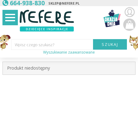
664-938-830
SKLEP@NEFERE.PL
SZUKAJ
Wpisz czego szukasz?
Wyszukiwanie zaawansowane
Marka:
Produkt niedostępny
Kategoria:
Wiek
dziecka:
Płeć dziecka:
Cena od:
Cena do: