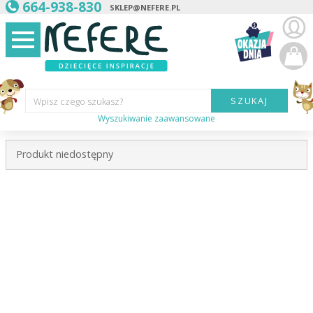
664-938-830
SKLEP@NEFERE.PL
SZUKAJ
Wpisz czego szukasz?
Wyszukiwanie zaawansowane
Marka:
Produkt niedostępny
Kategoria:
Wiek
dziecka:
Płeć dziecka:
Cena od:
Cena do: